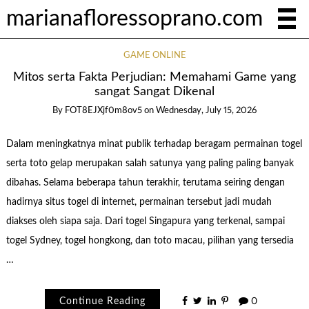
marianafloressoprano.com
GAME ONLINE
Mitos serta Fakta Perjudian: Memahami Game yang
sangat Sangat Dikenal
By
FOT8EJXjf0m8ov5
on
Wednesday, July 15, 2026
Dalam meningkatnya minat publik terhadap beragam permainan togel
serta toto gelap merupakan salah satunya yang paling paling banyak
dibahas. Selama beberapa tahun terakhir, terutama seiring dengan
hadirnya situs togel di internet, permainan tersebut jadi mudah
diakses oleh siapa saja. Dari togel Singapura yang terkenal, sampai
togel Sydney, togel hongkong, dan toto macau, pilihan yang tersedia
…
Continue Reading
0