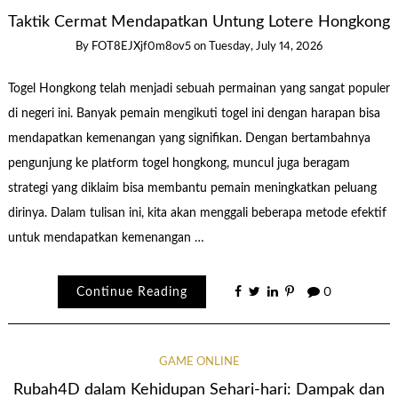
Taktik Cermat Mendapatkan Untung Lotere Hongkong
By
FOT8EJXjf0m8ov5
on
Tuesday, July 14, 2026
Togel Hongkong telah menjadi sebuah permainan yang sangat populer
di negeri ini. Banyak pemain mengikuti togel ini dengan harapan bisa
mendapatkan kemenangan yang signifikan. Dengan bertambahnya
pengunjung ke platform togel hongkong, muncul juga beragam
strategi yang diklaim bisa membantu pemain meningkatkan peluang
dirinya. Dalam tulisan ini, kita akan menggali beberapa metode efektif
untuk mendapatkan kemenangan …
Continue Reading
0
GAME ONLINE
Rubah4D dalam Kehidupan Sehari-hari: Dampak dan