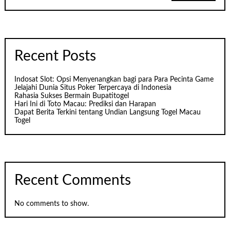
Recent Posts
Indosat Slot: Opsi Menyenangkan bagi para Para Pecinta Game
Jelajahi Dunia Situs Poker Terpercaya di Indonesia
Rahasia Sukses Bermain Bupatitogel
Hari Ini di Toto Macau: Prediksi dan Harapan
Dapat Berita Terkini tentang Undian Langsung Togel Macau
Togel
Recent Comments
No comments to show.