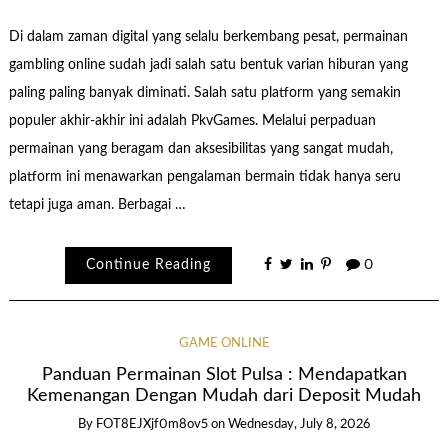
Di dalam zaman digital yang selalu berkembang pesat, permainan
gambling online sudah jadi salah satu bentuk varian hiburan yang
paling paling banyak diminati. Salah satu platform yang semakin
populer akhir-akhir ini adalah PkvGames. Melalui perpaduan
permainan yang beragam dan aksesibilitas yang sangat mudah,
platform ini menawarkan pengalaman bermain tidak hanya seru
tetapi juga aman. Berbagai …
Continue Reading
0
GAME ONLINE
Panduan Permainan Slot Pulsa : Mendapatkan
Kemenangan Dengan Mudah dari Deposit Mudah
By
FOT8EJXjf0m8ov5
on
Wednesday, July 8, 2026