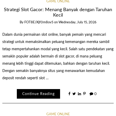
GAME ONLINE
Strategi Slot Gacor: Menang Banyak dengan Taruhan
Kecil
By
FOT8EJXjf0m8ov5
on
Wednesday, July 15, 2026
Dalam dunia permainan slot online, banyak pemain yang mencari
strategi untuk memaksimalkan peluang kemenangan mereka sambil
tetap mempertahankan modal yang kecil. Salah satu pendekatan yang
semakin populer adalah bermain di slot gacor, di mana peluang
menang lebih tinggi dapat ditemukan, bahkan dengan taruhan kecil.
Dengan semakin banyaknya situs yang menawarkan kemudahan
deposit rendah seperti slot …
Continue Reading
0
GAME ONLINE