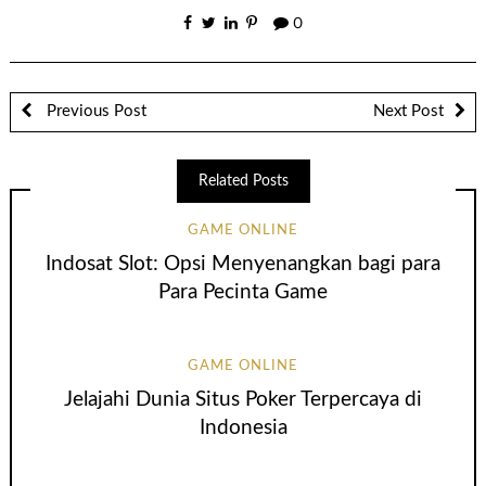
0
Previous Post
Next Post
Related Posts
GAME ONLINE
Indosat Slot: Opsi Menyenangkan bagi para
Para Pecinta Game
GAME ONLINE
Jelajahi Dunia Situs Poker Terpercaya di
Indonesia