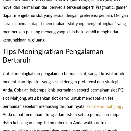
novel dan permainan dari penyedia terkenal seperti Pragmatic, gamer
dapat mengetahui slot yang sesuai dengan preferensi pemain. Dengan
cara ini, pemain dapat menemukan "slot yang menguntungkan" yang
memberikan peluang menang yang lebih baik sambil menghindari
kemungkinan rugi uang.
Tips Meningkatkan Pengalaman
Bertaruh
Untuk meningkatkan pengalaman bermain slot, sangat krusial untuk
menentukan tipe slot yang sesuai dengan preferensi dan strategi
Anda. Cobalah beberapa jenis permainan seperti permainan slot PG,
slot Mahjong, atau bahkan slot demo untuk mendapatkan feel
permainan sebelum memasang taruhan nyata.
slot demo mahjong
,
Anda dapat memahami fungsi dan sistem setiap permainan tanpa
risiko kehilangan uang. Ini memberikan Anda waktu untuk