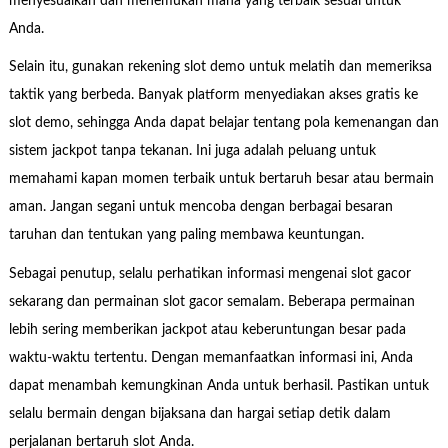
menyesuaikan dan menemukan mana yang terbaik sesuai untuk
Anda.
Selain itu, gunakan rekening slot demo untuk melatih dan memeriksa
taktik yang berbeda. Banyak platform menyediakan akses gratis ke
slot demo, sehingga Anda dapat belajar tentang pola kemenangan dan
sistem jackpot tanpa tekanan. Ini juga adalah peluang untuk
memahami kapan momen terbaik untuk bertaruh besar atau bermain
aman. Jangan segani untuk mencoba dengan berbagai besaran
taruhan dan tentukan yang paling membawa keuntungan.
Sebagai penutup, selalu perhatikan informasi mengenai slot gacor
sekarang dan permainan slot gacor semalam. Beberapa permainan
lebih sering memberikan jackpot atau keberuntungan besar pada
waktu-waktu tertentu. Dengan memanfaatkan informasi ini, Anda
dapat menambah kemungkinan Anda untuk berhasil. Pastikan untuk
selalu bermain dengan bijaksana dan hargai setiap detik dalam
perjalanan bertaruh slot Anda.