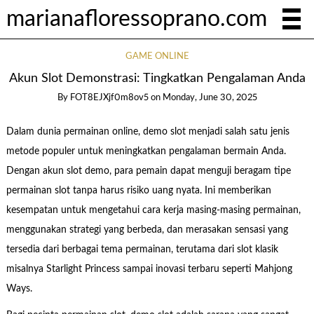
marianafloressoprano.com
GAME ONLINE
Akun Slot Demonstrasi: Tingkatkan Pengalaman Anda
By
FOT8EJXjf0m8ov5
on
Monday, June 30, 2025
Dalam dunia permainan online, demo slot menjadi salah satu jenis
metode populer untuk meningkatkan pengalaman bermain Anda.
Dengan akun slot demo, para pemain dapat menguji beragam tipe
permainan slot tanpa harus risiko uang nyata. Ini memberikan
kesempatan untuk mengetahui cara kerja masing-masing permainan,
menggunakan strategi yang berbeda, dan merasakan sensasi yang
tersedia dari berbagai tema permainan, terutama dari slot klasik
misalnya Starlight Princess sampai inovasi terbaru seperti Mahjong
Ways.