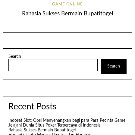
GAME ONLINE
Rahasia Sukses Bermain Bupatitogel
Search
Search
Recent Posts
Indosat Slot: Opsi Menyenangkan bagi para Para Pecinta Game
Jelajahi Dunia Situs Poker Terpercaya di Indonesia
Rahasia Sukses Bermain Bupatitogel
Hari Ini di Toto Macau: Prediksi dan Harapan