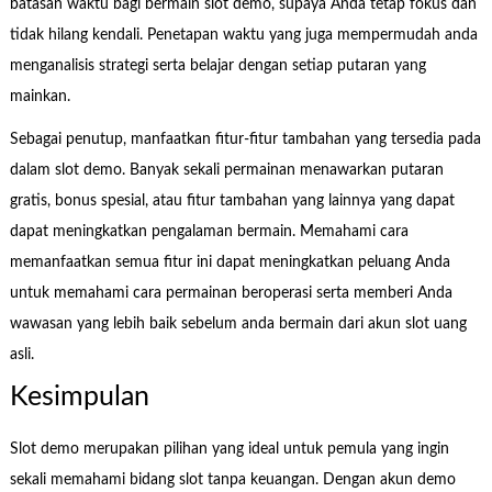
batasan waktu bagi bermain slot demo, supaya Anda tetap fokus dan
tidak hilang kendali. Penetapan waktu yang juga mempermudah anda
menganalisis strategi serta belajar dengan setiap putaran yang
mainkan.
Sebagai penutup, manfaatkan fitur-fitur tambahan yang tersedia pada
dalam slot demo. Banyak sekali permainan menawarkan putaran
gratis, bonus spesial, atau fitur tambahan yang lainnya yang dapat
dapat meningkatkan pengalaman bermain. Memahami cara
memanfaatkan semua fitur ini dapat meningkatkan peluang Anda
untuk memahami cara permainan beroperasi serta memberi Anda
wawasan yang lebih baik sebelum anda bermain dari akun slot uang
asli.
Kesimpulan
Slot demo merupakan pilihan yang ideal untuk pemula yang ingin
sekali memahami bidang slot tanpa keuangan. Dengan akun demo