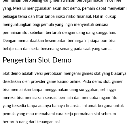
permainan best-selling yang menawarkan berbagai macam slot free
yang. Melalui menggunakan akun slot demo, pemain dapat menyelami
pelbagai tema dan fitur tanpa risiko risiko finansial. Hal ini cukup
menguntungkan bagi pemula yang ingin menyentuh sensasi
permainan slot sebelum bertaruh dengan uang uang sungguhan.
Dengan memanfaatkan kesempatan berharga ini, siapa pun bisa
belajar dan dan serta bersenang-senang pada saat yang sama.
Pengertian Slot Demo
Slot demo adalah versi percobaan mengenai games slot yang biasanya
disediakan oleh provider game kasino online. Pada demo slot, gamer
bisa memainkan tanpa menggunakan uang sungguhan, sehingga
mereka bisa merasakan sensasi bermain dan mencoba ragam fitur
yang tersedia tanpa adanya bahaya finansial. Ini amat berguna untuk
pemula yang mau memahami cara kerja permainan slot sebelum
bertaruh uang dari keuangan asli.