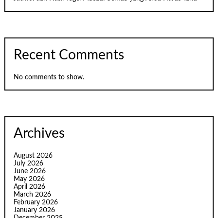
Recent Comments
No comments to show.
Archives
August 2026
July 2026
June 2026
May 2026
April 2026
March 2026
February 2026
January 2026