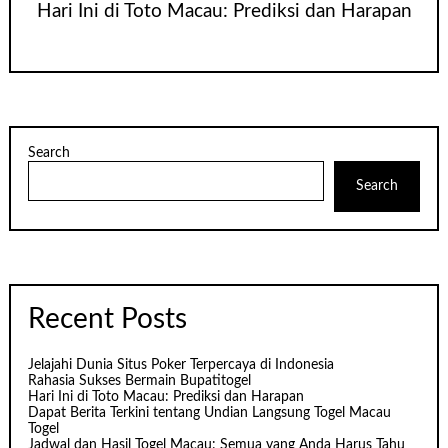
Hari Ini di Toto Macau: Prediksi dan Harapan
Search
Search
Recent Posts
Jelajahi Dunia Situs Poker Terpercaya di Indonesia
Rahasia Sukses Bermain Bupatitogel
Hari Ini di Toto Macau: Prediksi dan Harapan
Dapat Berita Terkini tentang Undian Langsung Togel Macau
Togel
Jadwal dan Hasil Togel Macau: Semua yang Anda Harus Tahu