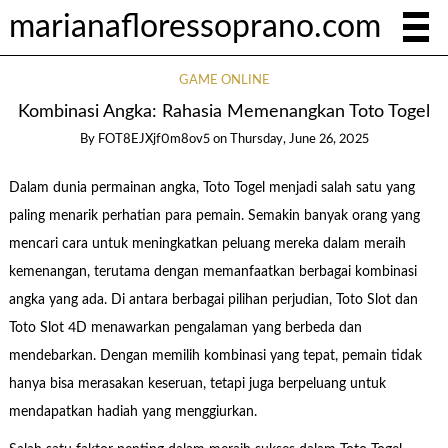
marianafloressoprano.com
GAME ONLINE
Kombinasi Angka: Rahasia Memenangkan Toto Togel
By
FOT8EJXjf0m8ov5
on
Thursday, June 26, 2025
Dalam dunia permainan angka, Toto Togel menjadi salah satu yang
paling menarik perhatian para pemain. Semakin banyak orang yang
mencari cara untuk meningkatkan peluang mereka dalam meraih
kemenangan, terutama dengan memanfaatkan berbagai kombinasi
angka yang ada. Di antara berbagai pilihan perjudian, Toto Slot dan
Toto Slot 4D menawarkan pengalaman yang berbeda dan
mendebarkan. Dengan memilih kombinasi yang tepat, pemain tidak
hanya bisa merasakan keseruan, tetapi juga berpeluang untuk
mendapatkan hadiah yang menggiurkan.