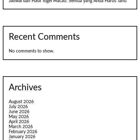
Jadwal dan Hasil Togel Macau: Semua yang Anda Harus Tahu
Recent Comments
No comments to show.
Archives
August 2026
July 2026
June 2026
May 2026
April 2026
March 2026
February 2026
January 2026