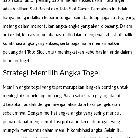
Salah satu faktor penting dalam meraih sukses dalam Toto Togel
adalah pilihan Slot Resmi dan Toto Slot Gacor. Permainan ini tidak
hanya mengandalkan keberuntungan semata, tetapi juga strategi yang
matang dalam menentukan angka-angka yang akan dipasang. Dalam
artikel ini, kita akan membahas lebih dalam mengenai rahasia di balik
kombinasi angka yang sukses, serta bagaimana memanfaatkan
peluang dari Toto Slot untuk meningkatkan keberhasilan anda dalam
bermain Togel.
Strategi Memilih Angka Togel
Memilih angka togel yang tepat merupakan langkah penting untuk
meningkatkan peluang menang. Salah satu strategi yang dapat
diterapkan adalah dengan menganalisis data hasil pengeluaran
sebelumnya. Dengan melihat angka-angka yang sering muncul,
pemain dapat mengidentifikasi pola atau kecenderungan yang
mungkin membantu dalam memilih kombinasi angka. Selain itu,