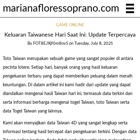
marianafloressoprano.com
GAME ONLINE
Keluaran Taiwanese Hari Saat Ini: Update Terpercaya
By
FOT8EJXjf0m8ov5
on
Tuesday, July 8, 2025
Toto Taiwan merupakan sebuah game yang sangat populer di antara
pecinta lotere. Setiap hari, banyak orang yang hasil keluaran
pengeluaran terbaru yang dapat memberikan peluang dalam meraih
keuntungan. Di dalam artikel ini kami hadir dari update yang dapat
diandalkan mengenai hasil Taiwan hari ini, termasuk data terkini dan
serta informasi berharga mengenai togel Taiwan, toto Taiwan serta
data Togel Taiwan yang lainnya.
Kami akan menyajikan data Taiwan 4D yang sangat lengkap serta
informasi tentang hasil tercepat dan pengeluaran terkini. Dengan data