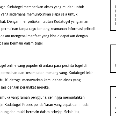
login Kudatogel memberikan akses yang mudah untuk
el yang sederhana memungkinkan siapa saja untuk
gkat. Dengan menyediakan tautan Kudatogel yang aman
i permainan tanpa ragu tentang keamanan informasi pribadi
ih dalam mengenai manfaat yang bisa didapatkan dengan
dalam bermain dalam togel.
el online yang populer di antara para pecinta togel di
s permainan dan kesempatan menang yang, Kudatogel telah
 itu, Kudatogel menawarkan kemudahan akses yang
saja dengan perangkat mereka.
ntarmuka yang ramah pengguna, sehingga memudahkan
gin Kudatogel. Proses pendaftaran yang cepat dan mudah
ng dan mulai bermain dalam sekejap. Selain itu,