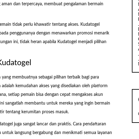
g aman dan terpercaya, membuat pengalaman bermain
pemain tidak perlu khawatir tentang akses. Kudatogel
kepada penggunanya dengan menawarkan promosi menarik
gan ini, tidak heran apabila Kudatogel menjadi pilihan
Kudatogel
 yang membuatnya sebagai pilihan terbaik bagi para
 adalah kemudahan akses yang disediakan oleh platform
hana, setiap pemain bisa dengan cepat mengakses akun
Ini sangatlah membantu untuk mereka yang ingin bermain
tir tentang kerumitan proses masuk.
togel juga sangat lancar dan praktis. Cara pendaftaran
u untuk langsung bergabung dan menikmati semua layanan