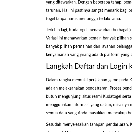
yang ditawarkan. Dengan beberapa tahap, pe
taruhan. Hal ini pastinya sangat menarik bagi
togel tanpa harus menunggu terlalu lama.
Terlebih lagi, Kudatogel menawarkan berbagai j
Variasi ini menawarkan pemain banyak pilihan s
banyak pilihan permainan dan layanan pelangg
kenyamanan yang jarang ada di platform yang l
Langkah Daftar dan Login 
Dalam rangka memulai perjalanan game pada K
adalah melaksanakan pendaftaran. Proses pend
butuh mengunjungi situs resmi Kudatogel serta 
menggunakan informasi yang dalam, misalnya na
semua data yang Anda masukkan mencakup bena
Sesudah menyelesaikan tahapan pendaftaran, Ka