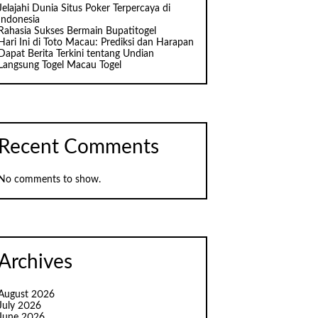
Jelajahi Dunia Situs Poker Terpercaya di
Indonesia
Rahasia Sukses Bermain Bupatitogel
Hari Ini di Toto Macau: Prediksi dan Harapan
Dapat Berita Terkini tentang Undian
Langsung Togel Macau Togel
Recent Comments
No comments to show.
Archives
August 2026
July 2026
June 2026