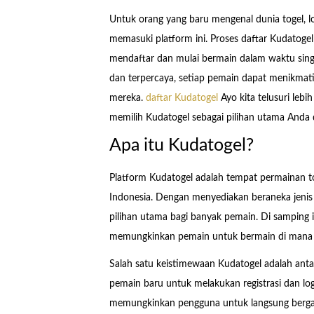
Untuk orang yang baru mengenal dunia togel, 
memasuki platform ini. Proses daftar Kudatog
mendaftar dan mulai bermain dalam waktu sin
dan terpercaya, setiap pemain dapat menikmat
mereka.
daftar Kudatogel
Ayo kita telusuri leb
memilih Kudatogel sebagai pilihan utama Anda 
Apa itu Kudatogel?
Platform Kudatogel adalah tempat permainan tog
Indonesia. Dengan menyediakan beraneka jeni
pilihan utama bagi banyak pemain. Di samping
memungkinkan pemain untuk bermain di mana 
Salah satu keistimewaan Kudatogel adalah a
pemain baru untuk melakukan registrasi dan lo
memungkinkan pengguna untuk langsung bergabu