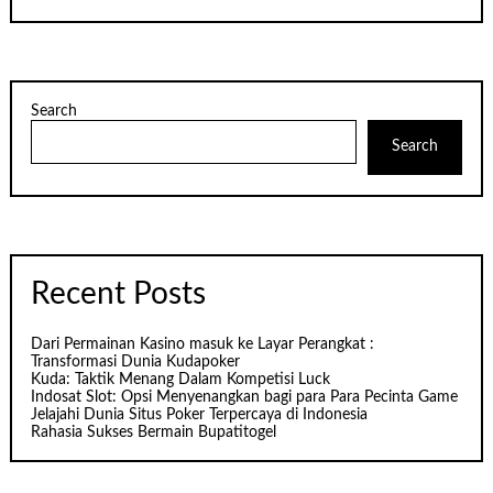
Search
Search
Recent Posts
Dari Permainan Kasino masuk ke Layar Perangkat :
Transformasi Dunia Kudapoker
Kuda: Taktik Menang Dalam Kompetisi Luck
Indosat Slot: Opsi Menyenangkan bagi para Para Pecinta Game
Jelajahi Dunia Situs Poker Terpercaya di Indonesia
Rahasia Sukses Bermain Bupatitogel