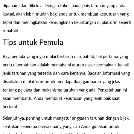
dipahami dan dikelola. Dengan fokus pada jenis taruhan yang anda
kuasai, akan lebih mudah bagi anda untuk membuat keputusan yang
tepat dan meningkatkan kemungkinan keuntungan di platform seperti
rubah4d.
Tips untuk Pemula
Bagi pemula yang ingin mulai bertaruh di rubah4d, hal pertama yang
perlu diperhatikan adalah memahami aturan dasar permainan. Kenali
jenis taruhan yang tersedia dan cara kerjanya. Bacalah informasi yang
disediakan di platform untuk mendapatkan gambaran yang jelas
tentang peluang dan mekanisme taruhan yang ada. Pengetahuan ini
akan membantu Anda membuat keputusan yang lebih baik saat
bertaruh.
Selanjutnya, penting untuk mengatur anggaran taruhan dengan bijak.
Tentukan seberapa banyak uang yang siap Anda gunakan untuk