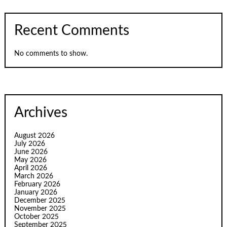
Recent Comments
No comments to show.
Archives
August 2026
July 2026
June 2026
May 2026
April 2026
March 2026
February 2026
January 2026
December 2025
November 2025
October 2025
September 2025