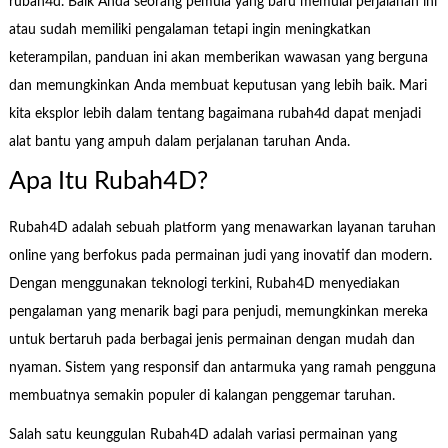
rubah4d. Baik Anda seorang pemula yang baru memulai perjalanan ini
atau sudah memiliki pengalaman tetapi ingin meningkatkan
keterampilan, panduan ini akan memberikan wawasan yang berguna
dan memungkinkan Anda membuat keputusan yang lebih baik. Mari
kita eksplor lebih dalam tentang bagaimana rubah4d dapat menjadi
alat bantu yang ampuh dalam perjalanan taruhan Anda.
Apa Itu Rubah4D?
Rubah4D adalah sebuah platform yang menawarkan layanan taruhan
online yang berfokus pada permainan judi yang inovatif dan modern.
Dengan menggunakan teknologi terkini, Rubah4D menyediakan
pengalaman yang menarik bagi para penjudi, memungkinkan mereka
untuk bertaruh pada berbagai jenis permainan dengan mudah dan
nyaman. Sistem yang responsif dan antarmuka yang ramah pengguna
membuatnya semakin populer di kalangan penggemar taruhan.
Salah satu keunggulan Rubah4D adalah variasi permainan yang