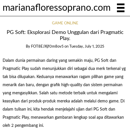
marianafloressoprano.com
GAME ONLINE
PG Soft: Eksplorasi Demo Unggulan dari Pragmatic
Play.
By
FOT8EJXjf0m8ov5
on
Tuesday, July 1, 2025
Dalam dunia permainan daring yang semakin maju, PG Soft dan
Pragmatic Play sudah menunjukkan diri sebagai dua merk terkenal yg
tak bisa dilupakan. Keduanya menawarkan ragam pilihan game yang
menarik dan baru, dengan grafik high-quality dan sistem permainan
yang mengasyikkan. Salah satu metode terbaik untuk mengalami
keasyikan dari produk-produk mereka adalah melalui demo game. Di
dalam tulisan ini, kita hendak menjelajahi ujian dari PG Soft dan
Pragmatic Play, menawarkan gambaran lengkap soal apa ditawarkan
oleh 2 pengembang ini.