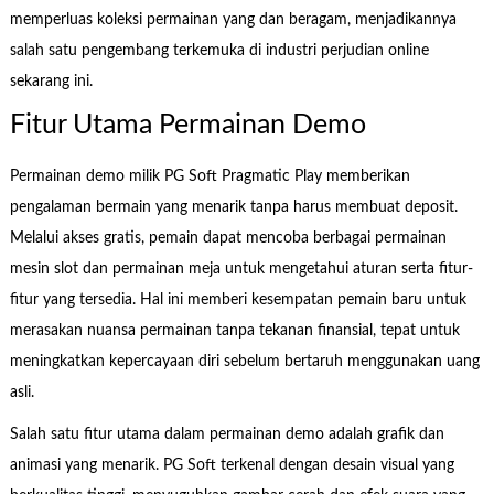
memperluas koleksi permainan yang dan beragam, menjadikannya
salah satu pengembang terkemuka di industri perjudian online
sekarang ini.
Fitur Utama Permainan Demo
Permainan demo milik PG Soft Pragmatic Play memberikan
pengalaman bermain yang menarik tanpa harus membuat deposit.
Melalui akses gratis, pemain dapat mencoba berbagai permainan
mesin slot dan permainan meja untuk mengetahui aturan serta fitur-
fitur yang tersedia. Hal ini memberi kesempatan pemain baru untuk
merasakan nuansa permainan tanpa tekanan finansial, tepat untuk
meningkatkan kepercayaan diri sebelum bertaruh menggunakan uang
asli.
Salah satu fitur utama dalam permainan demo adalah grafik dan
animasi yang menarik. PG Soft terkenal dengan desain visual yang