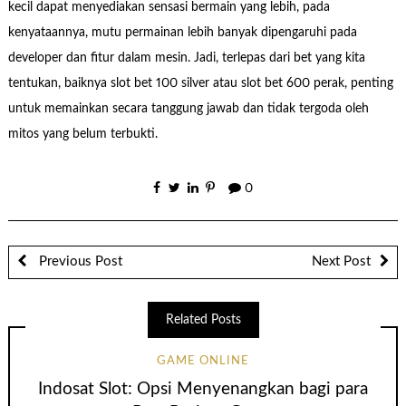
kecil dapat menyediakan sensasi bermain yang lebih, pada
kenyataannya, mutu permainan lebih banyak dipengaruhi pada
developer dan fitur dalam mesin. Jadi, terlepas dari bet yang kita
tentukan, baiknya slot bet 100 silver atau slot bet 600 perak, penting
untuk memainkan secara tanggung jawab dan tidak tergoda oleh
mitos yang belum terbukti.
0
Previous Post
Next Post
Related Posts
GAME ONLINE
Indosat Slot: Opsi Menyenangkan bagi para