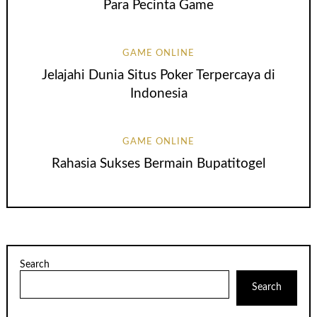
Para Pecinta Game
GAME ONLINE
Jelajahi Dunia Situs Poker Terpercaya di
Indonesia
GAME ONLINE
Rahasia Sukses Bermain Bupatitogel
Search
Search