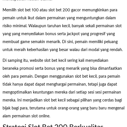
Memilih slot bet 100 atau slot bet 200 gacor memungkinkan para
pemain untuk ikut dalam permainan yang menguntungkan dalam
risiko minimal. Walaupun taruhan kecil, banyak sekali permainan slot
yang yang menyediakan bonus serta jackpot yang progresif yang
membuat game semakin menarik. Di sini, pemain memiliki peluang
untuk meraih keberhasilan yang besar walau dari modal yang rendah.
Di samping itu, website slot bet kecil sering kali menyediakan
beraneka promosi serta bonus yang menarik yang bisa dimanfaatkan
oleh para pemain. Dengan menggunakan slot bet kecil, para pemain
tidak hanya dapat dapat menghargai permainan, tetapi juga dapat
mengoptimalkan keuntungan mereka dari setiap sesi sesi permainan
mereka. Ini menjadikan slot bet kecil sebagai pilihan yang cerdas bagi
bijak bagi para, terutama untuk orang-orang yang baru baru mengenal
alam permainan slot online.