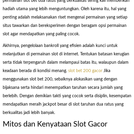
permainan slot bet dua ratus yang berkualitas sering kali memberikan
hadiah utama yang lebih menguntungkan. Oleh karena itu, hal yang
penting adalah melaksanakan riset mengenai permainan yang setiap
situs tawarkan dan bereksperimen dengan beragam opsi permainan
slot agar mendapatkan yang paling cocok.
Akhirnya, pengelolaan bankroll yang efisien adalah kunci untuk
melanjutkan di permainan slot di internet. Tentukan batasan kerugian
serta tidak terpengaruh dalam melampaui batas itu, walaupun dalam
keadaan berada di kondisi menang.
slot bet 200 gacor
Jika
menggunakan slot bet 200, sebaiknya alokasikan uang dengan
bijaksana serta hindari menempatkan taruhan secara jumlah yang
berlebih. Dengan demikian takti yang cocok serta disiplin, kesempatan
mendapatkan meraih jackpot besar di slot taruhan dua ratus yang
berkualitas jadi lebih banyak.
Mitos dan Kenyataan Slot Gacor