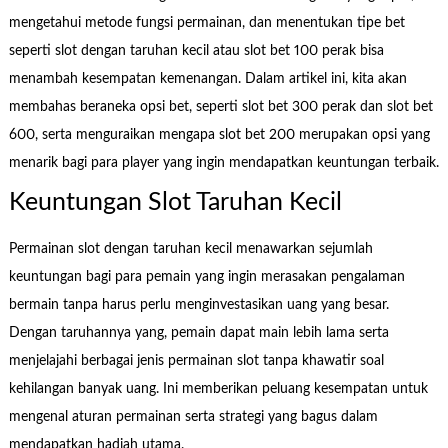
mengetahui metode fungsi permainan, dan menentukan tipe bet
seperti slot dengan taruhan kecil atau slot bet 100 perak bisa
menambah kesempatan kemenangan. Dalam artikel ini, kita akan
membahas beraneka opsi bet, seperti slot bet 300 perak dan slot bet
600, serta menguraikan mengapa slot bet 200 merupakan opsi yang
menarik bagi para player yang ingin mendapatkan keuntungan terbaik.
Keuntungan Slot Taruhan Kecil
Permainan slot dengan taruhan kecil menawarkan sejumlah
keuntungan bagi para pemain yang ingin merasakan pengalaman
bermain tanpa harus perlu menginvestasikan uang yang besar.
Dengan taruhannya yang, pemain dapat main lebih lama serta
menjelajahi berbagai jenis permainan slot tanpa khawatir soal
kehilangan banyak uang. Ini memberikan peluang kesempatan untuk
mengenal aturan permainan serta strategi yang bagus dalam
mendapatkan hadiah utama.