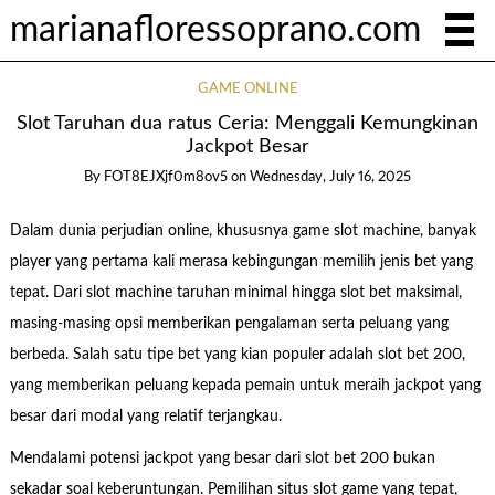
marianafloressoprano.com
GAME ONLINE
Slot Taruhan dua ratus Ceria: Menggali Kemungkinan
Jackpot Besar
By
FOT8EJXjf0m8ov5
on
Wednesday, July 16, 2025
Dalam dunia perjudian online, khususnya game slot machine, banyak
player yang pertama kali merasa kebingungan memilih jenis bet yang
tepat. Dari slot machine taruhan minimal hingga slot bet maksimal,
masing-masing opsi memberikan pengalaman serta peluang yang
berbeda. Salah satu tipe bet yang kian populer adalah slot bet 200,
yang memberikan peluang kepada pemain untuk meraih jackpot yang
besar dari modal yang relatif terjangkau.
Mendalami potensi jackpot yang besar dari slot bet 200 bukan
sekadar soal keberuntungan. Pemilihan situs slot game yang tepat,