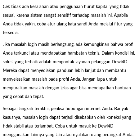
Cek tidak ada kesalahan atau penggunaan huruf kapital yang tidak
sesuai, karena sistem sangat sensitif terhadap masalah ini. Apabila
Anda tidak yakin, coba atur ulang kata sandi Anda melalui fitur yang
tersedia.
Jika masalah login masih berlangsung, ada kemungkinan bahwa profil
Anda terkunci atau mendapatkan hambatan teknis. Dalam kondisi ini,
solusi yang terbaik adalah mengontak layanan pelanggan Dewi4D.
Mereka dapat menyediakan panduan lebih lanjut dan membantu
menyelesaikan masalah pada profil Anda. Jangan lupa untuk
menguraikan masalah dengan jelas agar bisa mendapatkan bantuan
yang cepat dan tepat.
Sebagai langkah terakhir, periksa hubungan internet Anda. Banyak
kasusnya, masalah login dapat terjadi disebabkan oleh koneksi yang
tidak stabil atau terlambat. Coba untuk masuk ke Dewi4D
menggunakan lainnya yang lain atau nyalakan ulang perangkat Anda.