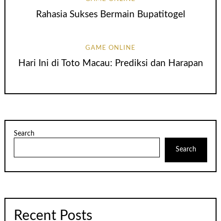
Rahasia Sukses Bermain Bupatitogel
GAME ONLINE
Hari Ini di Toto Macau: Prediksi dan Harapan
Search
Search
Recent Posts