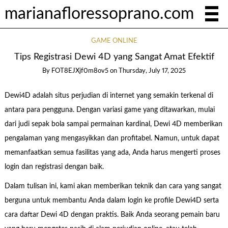
marianafloressoprano.com
GAME ONLINE
Tips Registrasi Dewi 4D yang Sangat Amat Efektif
By
FOT8EJXjf0m8ov5
on
Thursday, July 17, 2025
Dewi4D adalah situs perjudian di internet yang semakin terkenal di
antara para pengguna. Dengan variasi game yang ditawarkan, mulai
dari judi sepak bola sampai permainan kardinal, Dewi 4D memberikan
pengalaman yang mengasyikkan dan profitabel. Namun, untuk dapat
memanfaatkan semua fasilitas yang ada, Anda harus mengerti proses
login dan registrasi dengan baik.
Dalam tulisan ini, kami akan memberikan teknik dan cara yang sangat
berguna untuk membantu Anda dalam login ke profile Dewi4D serta
cara daftar Dewi 4D dengan praktis. Baik Anda seorang pemain baru