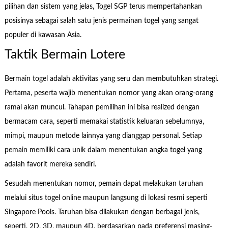
pilihan dan sistem yang jelas, Togel SGP terus mempertahankan
posisinya sebagai salah satu jenis permainan togel yang sangat
populer di kawasan Asia.
Taktik Bermain Lotere
Bermain togel adalah aktivitas yang seru dan membutuhkan strategi.
Pertama, peserta wajib menentukan nomor yang akan orang-orang
ramal akan muncul. Tahapan pemilihan ini bisa realized dengan
bermacam cara, seperti memakai statistik keluaran sebelumnya,
mimpi, maupun metode lainnya yang dianggap personal. Setiap
pemain memiliki cara unik dalam menentukan angka togel yang
adalah favorit mereka sendiri.
Sesudah menentukan nomor, pemain dapat melakukan taruhan
melalui situs togel online maupun langsung di lokasi resmi seperti
Singapore Pools. Taruhan bisa dilakukan dengan berbagai jenis,
seperti, 2D, 3D, maupun 4D, berdasarkan pada preferensi masing-