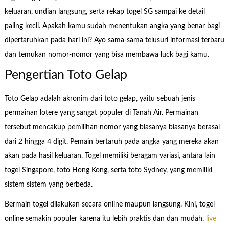
keluaran, undian langsung, serta rekap togel SG sampai ke detail
paling kecil. Apakah kamu sudah menentukan angka yang benar bagi
dipertaruhkan pada hari ini? Ayo sama-sama telusuri informasi terbaru
dan temukan nomor-nomor yang bisa membawa luck bagi kamu.
Pengertian Toto Gelap
Toto Gelap adalah akronim dari toto gelap, yaitu sebuah jenis
permainan lotere yang sangat populer di Tanah Air. Permainan
tersebut mencakup pemilihan nomor yang biasanya biasanya berasal
dari 2 hingga 4 digit. Pemain bertaruh pada angka yang mereka akan
akan pada hasil keluaran. Togel memiliki beragam variasi, antara lain
togel Singapore, toto Hong Kong, serta toto Sydney, yang memiliki
sistem sistem yang berbeda.
Bermain togel dilakukan secara online maupun langsung. Kini, togel
online semakin populer karena itu lebih praktis dan dan mudah.
live