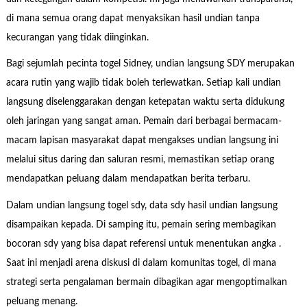
di mana semua orang dapat menyaksikan hasil undian tanpa
kecurangan yang tidak diinginkan.
Bagi sejumlah pecinta togel Sidney, undian langsung SDY merupakan
acara rutin yang wajib tidak boleh terlewatkan. Setiap kali undian
langsung diselenggarakan dengan ketepatan waktu serta didukung
oleh jaringan yang sangat aman. Pemain dari berbagai bermacam-
macam lapisan masyarakat dapat mengakses undian langsung ini
melalui situs daring dan saluran resmi, memastikan setiap orang
mendapatkan peluang dalam mendapatkan berita terbaru.
Dalam undian langsung togel sdy, data sdy hasil undian langsung
disampaikan kepada. Di samping itu, pemain sering membagikan
bocoran sdy yang bisa dapat referensi untuk menentukan angka .
Saat ini menjadi arena diskusi di dalam komunitas togel, di mana
strategi serta pengalaman bermain dibagikan agar mengoptimalkan
peluang menang.