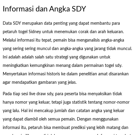
Informasi dan Angka SDY
Data SDY merupakan data penting yang dapat membantu para
petaruh togel Sidney untuk menemukan corak dan arah keluaran.
Melalui informasi itu tepat, pemain bisa menganalisis angka-angka
yang sering sering muncul dan angka-angka yang jarang tidak muncul.
Ini adalah adalah salah satu strategi yang digunakan untuk
meningkatkan kemungkinan menang dalam permainan togel sdy.
Menyertakan informasi historis ke dalam penelitian amat disarankan
agar mendapatkan gambaran yang jelas.
Pada tiap sesi live draw sdy, para peserta bisa menyaksikan tidak
hanya nomor yang keluar, tetapi juga statistik tentang nomor-nomor
yang lalu. Hal ini mencakup jumlah dan catatan angka yang keluar
yang dapat diambil oleh semua pemain. Dengan menggunakan
informasi itu, petaruh bisa membuat prediksi yang lebih matang dan