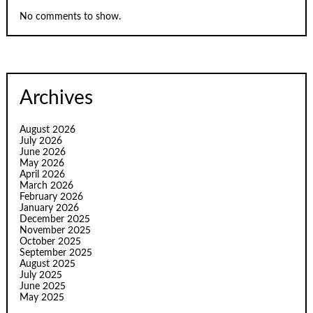
No comments to show.
Archives
August 2026
July 2026
June 2026
May 2026
April 2026
March 2026
February 2026
January 2026
December 2025
November 2025
October 2025
September 2025
August 2025
July 2025
June 2025
May 2025