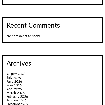
Recent Comments
No comments to show.
Archives
August 2026
July 2026
June 2026
May 2026
April 2026
March 2026
February 2026
January 2026
December 2025