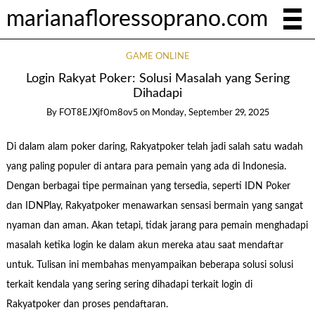
marianafloressoprano.com
GAME ONLINE
Login Rakyat Poker: Solusi Masalah yang Sering
Dihadapi
By
FOT8EJXjf0m8ov5
on
Monday, September 29, 2025
Di dalam alam poker daring, Rakyatpoker telah jadi salah satu wadah
yang paling populer di antara para pemain yang ada di Indonesia.
Dengan berbagai tipe permainan yang tersedia, seperti IDN Poker
dan IDNPlay, Rakyatpoker menawarkan sensasi bermain yang sangat
nyaman dan aman. Akan tetapi, tidak jarang para pemain menghadapi
masalah ketika login ke dalam akun mereka atau saat mendaftar
untuk. Tulisan ini membahas menyampaikan beberapa solusi solusi
terkait kendala yang sering sering dihadapi terkait login di
Rakyatpoker dan proses pendaftaran.