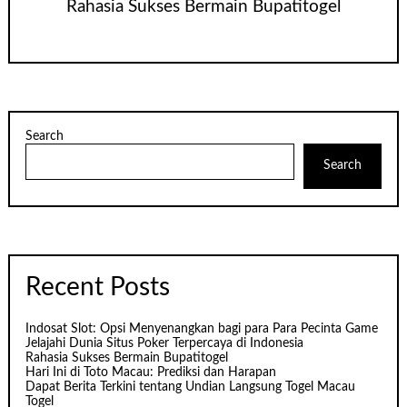
Rahasia Sukses Bermain Bupatitogel
Search
Search
Recent Posts
Indosat Slot: Opsi Menyenangkan bagi para Para Pecinta Game
Jelajahi Dunia Situs Poker Terpercaya di Indonesia
Rahasia Sukses Bermain Bupatitogel
Hari Ini di Toto Macau: Prediksi dan Harapan
Dapat Berita Terkini tentang Undian Langsung Togel Macau
Togel