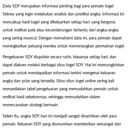
Data SDY merupakan informasi penting bagi para pemain togel
Sidney yang ingin melakukan analisis dan prediksi angka. Informasi ini
mencakup hasil togel yang dikeluarkan setiap hari, yang berguna
untuk melihat pola atau kecenderungan tertentu dari angka-angka
yang sering muncul. Dengan memahami data ini, para pemain dapat
meningkatkan peluang mereka untuk memenangkan permainan togel.
Pengeluaran SDY diupdate secara rutin, biasanya setiap hari, dan
dapat diakses melalui berbagai situs togel SDY. Hal ini memungkinkan
pemain untuk mendapatkan informasi terkini mengenai keluaran
angka dan prize yang tersedia. Situs-situs togel online sering kali
menyediakan tabel pengeluaran yang memudahkan pemain untuk
melihat hasil sebelumnya, sehingga memudahkan dalam
merencanakan strategi bermain.
Selain itu, angka SDY hari ini menjadi sangat dinantikan oleh para
pemain. Keluaran SDY yang diumumkan memberikan semangat dan