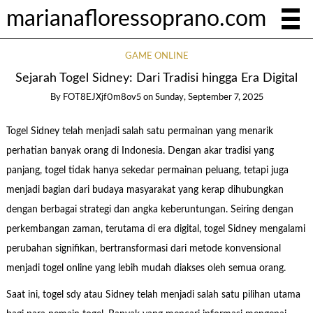
marianafloressoprano.com
GAME ONLINE
Sejarah Togel Sidney: Dari Tradisi hingga Era Digital
By
FOT8EJXjf0m8ov5
on
Sunday, September 7, 2025
Togel Sidney telah menjadi salah satu permainan yang menarik
perhatian banyak orang di Indonesia. Dengan akar tradisi yang
panjang, togel tidak hanya sekedar permainan peluang, tetapi juga
menjadi bagian dari budaya masyarakat yang kerap dihubungkan
dengan berbagai strategi dan angka keberuntungan. Seiring dengan
perkembangan zaman, terutama di era digital, togel Sidney mengalami
perubahan signifikan, bertransformasi dari metode konvensional
menjadi togel online yang lebih mudah diakses oleh semua orang.
Saat ini, togel sdy atau Sidney telah menjadi salah satu pilihan utama