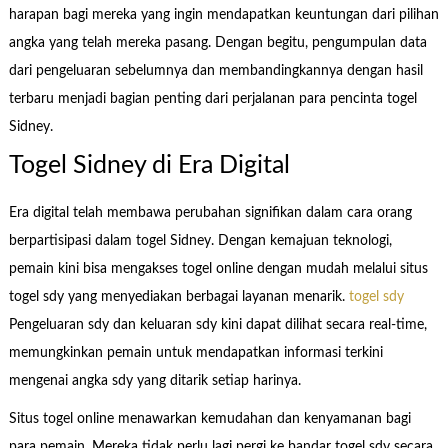
harapan bagi mereka yang ingin mendapatkan keuntungan dari pilihan
angka yang telah mereka pasang. Dengan begitu, pengumpulan data
dari pengeluaran sebelumnya dan membandingkannya dengan hasil
terbaru menjadi bagian penting dari perjalanan para pencinta togel
Sidney.
Togel Sidney di Era Digital
Era digital telah membawa perubahan signifikan dalam cara orang
berpartisipasi dalam togel Sidney. Dengan kemajuan teknologi,
pemain kini bisa mengakses togel online dengan mudah melalui situs
togel sdy yang menyediakan berbagai layanan menarik.
togel sdy
Pengeluaran sdy dan keluaran sdy kini dapat dilihat secara real-time,
memungkinkan pemain untuk mendapatkan informasi terkini
mengenai angka sdy yang ditarik setiap harinya.
Situs togel online menawarkan kemudahan dan kenyamanan bagi
para pemain. Mereka tidak perlu lagi pergi ke bandar togel sdy secara