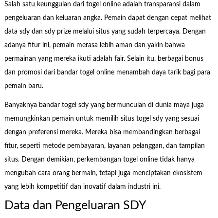
Salah satu keunggulan dari togel online adalah transparansi dalam
pengeluaran dan keluaran angka. Pemain dapat dengan cepat melihat
data sdy dan sdy prize melalui situs yang sudah terpercaya. Dengan
adanya fitur ini, pemain merasa lebih aman dan yakin bahwa
permainan yang mereka ikuti adalah fair. Selain itu, berbagai bonus
dan promosi dari bandar togel online menambah daya tarik bagi para
pemain baru.
Banyaknya bandar togel sdy yang bermunculan di dunia maya juga
memungkinkan pemain untuk memilih situs togel sdy yang sesuai
dengan preferensi mereka. Mereka bisa membandingkan berbagai
fitur, seperti metode pembayaran, layanan pelanggan, dan tampilan
situs. Dengan demikian, perkembangan togel online tidak hanya
mengubah cara orang bermain, tetapi juga menciptakan ekosistem
yang lebih kompetitif dan inovatif dalam industri ini.
Data dan Pengeluaran SDY