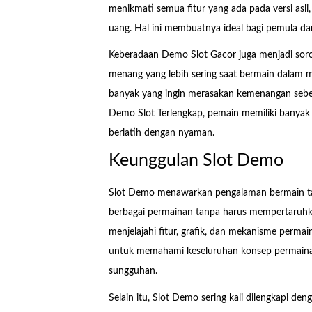
menikmati semua fitur yang ada pada versi asli,
uang. Hal ini membuatnya ideal bagi pemula da
Keberadaan Demo Slot Gacor juga menjadi sor
menang yang lebih sering saat bermain dalam mo
banyak yang ingin merasakan kemenangan sebe
Demo Slot Terlengkap, pemain memiliki banyak
berlatih dengan nyaman.
Keunggulan Slot Demo
Slot Demo menawarkan pengalaman bermain t
berbagai permainan tanpa harus mempertaruhk
menjelajahi fitur, grafik, dan mekanisme permain
untuk memahami keseluruhan konsep permain
sungguhan.
Selain itu, Slot Demo sering kali dilengkapi den