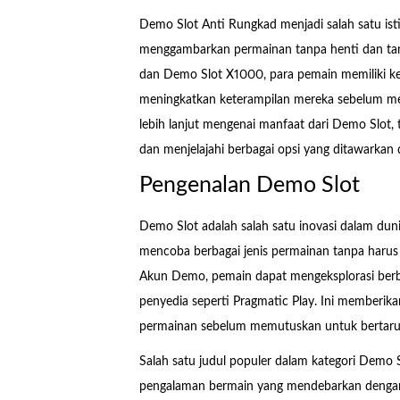
Demo Slot Anti Rungkad menjadi salah satu ist
menggambarkan permainan tanpa henti dan tan
dan Demo Slot X1000, para pemain memiliki ke
meningkatkan keterampilan mereka sebelum me
lebih lanjut mengenai manfaat dari Demo Slot
dan menjelajahi berbagai opsi yang ditawarkan
Pengenalan Demo Slot
Demo Slot adalah salah satu inovasi dalam du
mencoba berbagai jenis permainan tanpa har
Akun Demo, pemain dapat mengeksplorasi berb
penyedia seperti Pragmatic Play. Ini memberi
permainan sebelum memutuskan untuk bertaru
Salah satu judul populer dalam kategori Demo
pengalaman bermain yang mendebarkan dengan