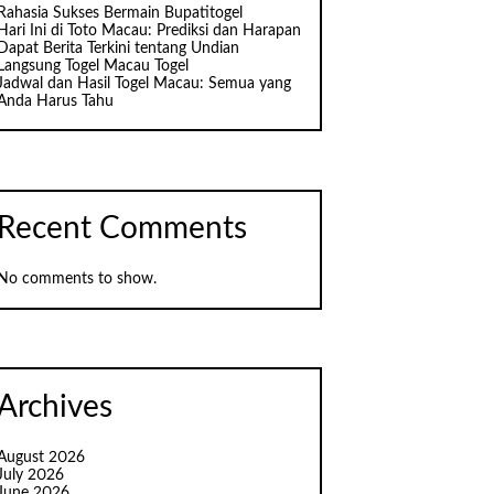
Rahasia Sukses Bermain Bupatitogel
Hari Ini di Toto Macau: Prediksi dan Harapan
Dapat Berita Terkini tentang Undian
Langsung Togel Macau Togel
Jadwal dan Hasil Togel Macau: Semua yang
Anda Harus Tahu
Recent Comments
No comments to show.
Archives
August 2026
July 2026
June 2026