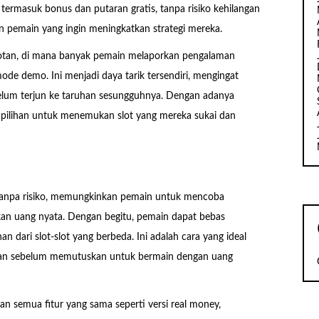
 termasuk bonus dan putaran gratis, tanpa risiko kehilangan
n pemain yang ingin meningkatkan strategi mereka.
otan, di mana banyak pemain melaporkan pengalaman
de demo. Ini menjadi daya tarik tersendiri, mengingat
lum terjun ke taruhan sesungguhnya. Dengan adanya
 pilihan untuk menemukan slot yang mereka sukai dan
anpa risiko, memungkinkan pemain untuk mencoba
an uang nyata. Dengan begitu, pemain dapat bebas
an dari slot-slot yang berbeda. Ini adalah cara yang ideal
an sebelum memutuskan untuk bermain dengan uang
gan semua fitur yang sama seperti versi real money,