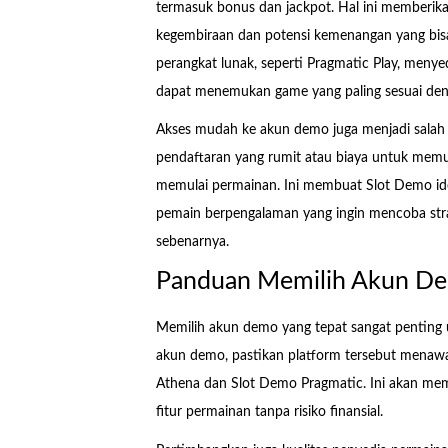
termasuk bonus dan jackpot. Hal ini memberi
kegembiraan dan potensi kemenangan yang bis
perangkat lunak, seperti Pragmatic Play, menye
dapat menemukan game yang paling sesuai den
Akses mudah ke akun demo juga menjadi salah
pendaftaran yang rumit atau biaya untuk memu
memulai permainan. Ini membuat Slot Demo ideal
pemain berpengalaman yang ingin mencoba str
sebenarnya.
Panduan Memilih Akun D
Memilih akun demo yang tepat sangat penting 
akun demo, pastikan platform tersebut menawar
Athena dan Slot Demo Pragmatic. Ini akan me
fitur permainan tanpa risiko finansial.