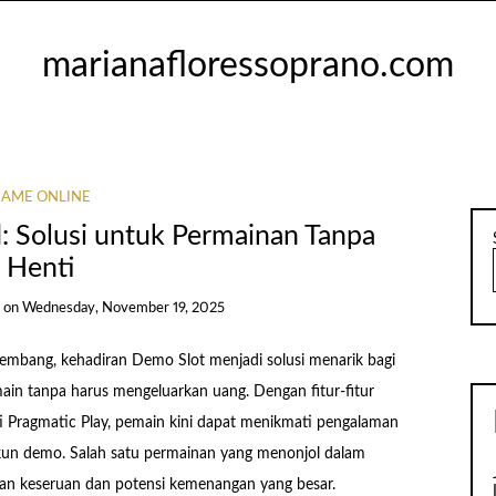
marianafloressoprano.com
AME ONLINE
: Solusi untuk Permainan Tanpa
Henti
on
Wednesday, November 19, 2025
embang, kehadiran Demo Slot menjadi solusi menarik bagi
ain tanpa harus mengeluarkan uang. Dengan fitur-fitur
ti Pragmatic Play, pemain kini dapat menikmati pengalaman
kun demo. Salah satu permainan yang menonjol dalam
kan keseruan dan potensi kemenangan yang besar.