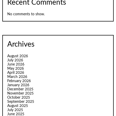
Recent Comments
No comments to show.
Archives
August 2026
July 2026
June 2026
May 2026
April 2026
March 2026
February 2026
January 2026
December 2025
November 2025
October 2025
September 2025
August 2025
July 2025
June 2025