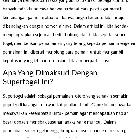
semuanya berbasis dari fakta yang akurat akurasi. Sebagai contoh,
banyak individu percaya bahwa terdapat cara pasti agar meraih
kemenangan game ini ataupun bahwa angka tertentu lebih mujur
dibandingkan dengan nomor lainnya. Dalam artikel ini, kita hendak
mengungkapkan sejumlah berita bohong dan fakta seputar super
togel, memberikan pemahaman yang terang kepada pemain mengenai
permainan ini, disertai menolong para pemain untuk mengambil
keputusan yang lebih informasional dalam berpartisipasi.
Apa Yang Dimaksud Dengan
Supertogel Ini?
Supertogel adalah sebagai permainan lotere yang semakin semakin
populer di kalangan masyarakat penikmat judi. Game ini menawarkan
menawarkan kesempatan untuk pemain agar mendapatkan hadiah
besar dengan menebak susunan angka yang muncul. Dalam
permainan, supertogel menggabungkan unsur chance dan strategi