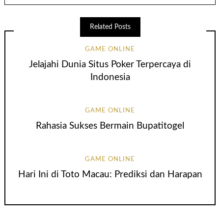
Related Posts
GAME ONLINE
Jelajahi Dunia Situs Poker Terpercaya di
Indonesia
GAME ONLINE
Rahasia Sukses Bermain Bupatitogel
GAME ONLINE
Hari Ini di Toto Macau: Prediksi dan Harapan