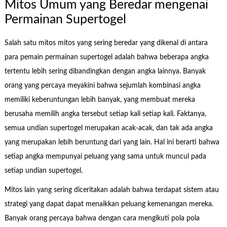
Mitos Umum yang Beredar mengenai
Permainan Supertogel
Salah satu mitos mitos yang sering beredar yang dikenal di antara
para pemain permainan supertogel adalah bahwa beberapa angka
tertentu lebih sering dibandingkan dengan angka lainnya. Banyak
orang yang percaya meyakini bahwa sejumlah kombinasi angka
memiliki keberuntungan lebih banyak, yang membuat mereka
berusaha memilih angka tersebut setiap kali setiap kali. Faktanya,
semua undian supertogel merupakan acak-acak, dan tak ada angka
yang merupakan lebih beruntung dari yang lain. Hal ini berarti bahwa
setiap angka mempunyai peluang yang sama untuk muncul pada
setiap undian supertogel.
Mitos lain yang sering diceritakan adalah bahwa terdapat sistem atau
strategi yang dapat dapat menaikkan peluang kemenangan mereka.
Banyak orang percaya bahwa dengan cara mengikuti pola pola