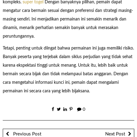
kompleks.
super togel
Dengan banyaknya pilihan, pemain dapat
mengatur cara bermain sesuai dengan preferensi dan strategi masing-
masing sendiri. Ini menjadikan permainan ini semakin menarik dan
dinamis, menarik perhatian semakin banyak untuk merasakan
peruntungannya.
Tetapi, penting untuk diingat bahwa permainan ini juga memiliki risiko.
Banyak peserta yang terjebak dalam siklus perjudian yang tidak sehat
karena ekspektasi tinggi untuk menang. Untuk itu, lebih baik untuk
bermain secara bijak dan tidak melampaui batas anggaran. Dengan
cara mengetahui informasi kunci ini, pemain dapat mengalami
permainan ini secara cara yang lebih bijaksana.
0
Previous Post
Next Post