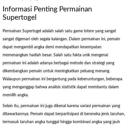
Informasi Penting Permainan
Supertogel
Permainan Supertogel adalah salah satu game lotere yang sangat
sangat digemari oleh segala kalangan. Dalam permainan ini, pemain
dapat mengambil angka demi mendapatkan kesempatan
memenangkan hadiah besar. Salah satu fakta unik mengenai
permainan ini adalah adanya berbagai metode dan strategi yang
dikembangkan pemain untuk meningkatkan peluang menang.
Walaupun permainan ini bergantung pada keberuntungan, beberapa
yang menganggap bahwa analisis statistik dapat membantu dalam
memilih angka.
Selain itu, permainan ini juga dikenal karena variasi permainan yang
ditawarkannya. Pemain dapat berpartisipasi di beraneka jenis taruhan,
termasuk taruhan angka tunggal hingga kombinasi angka yang jauh