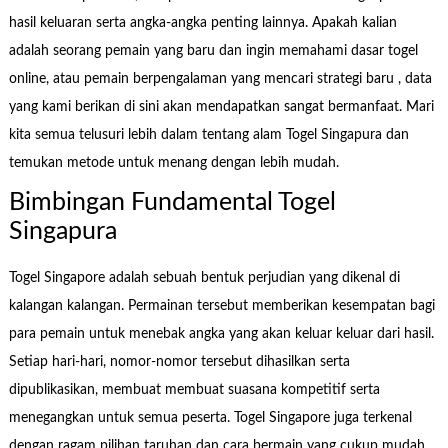
hasil keluaran serta angka-angka penting lainnya. Apakah kalian
adalah seorang pemain yang baru dan ingin memahami dasar togel
online, atau pemain berpengalaman yang mencari strategi baru , data
yang kami berikan di sini akan mendapatkan sangat bermanfaat. Mari
kita semua telusuri lebih dalam tentang alam Togel Singapura dan
temukan metode untuk menang dengan lebih mudah.
Bimbingan Fundamental Togel
Singapura
Togel Singapore adalah sebuah bentuk perjudian yang dikenal di
kalangan kalangan. Permainan tersebut memberikan kesempatan bagi
para pemain untuk menebak angka yang akan keluar keluar dari hasil.
Setiap hari-hari, nomor-nomor tersebut dihasilkan serta
dipublikasikan, membuat membuat suasana kompetitif serta
menegangkan untuk semua peserta. Togel Singapore juga terkenal
dengan ragam pilihan taruhan dan cara bermain yang cukup mudah,