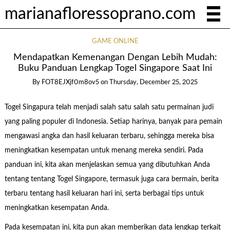
marianafloressoprano.com
GAME ONLINE
Mendapatkan Kemenangan Dengan Lebih Mudah:
Buku Panduan Lengkap Togel Singapore Saat Ini
By
FOT8EJXjf0m8ov5
on
Thursday, December 25, 2025
Togel Singapura telah menjadi salah satu salah satu permainan judi
yang paling populer di Indonesia. Setiap harinya, banyak para pemain
mengawasi angka dan hasil keluaran terbaru, sehingga mereka bisa
meningkatkan kesempatan untuk menang mereka sendiri. Pada
panduan ini, kita akan menjelaskan semua yang dibutuhkan Anda
tentang tentang Togel Singapore, termasuk juga cara bermain, berita
terbaru tentang hasil keluaran hari ini, serta berbagai tips untuk
meningkatkan kesempatan Anda.
Pada kesempatan ini, kita pun akan memberikan data lengkap terkait