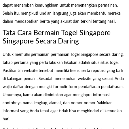
dapat menambah kemungkinan untuk memenangkan permainan.
Selain itu, mengikuti undian langsung juga akan membantu mereka
dalam mendapatkan berita yang akurat dan terkini tentang hasil.
Tata Cara Bermain Togel Singapore
Singapore Secara Daring
Untuk memulai permainan permainan Togel Singapore secara daring,
tahap pertama yang perlu lakukan lakukan adalah situs situs togel.
Pastikanlah website tersebut memiliki lisensi serta reputasi yang baik
di kalangan pemain. Sesudah menemukan website yang sesuai, Anda
wajib daftar dengan mengisi formulir form pendaftaran pendaftaran.
Umumnya, kamu akan dimintakan agar menginput informasi
contohnya nama lengkap, alamat, dan nomor nomor. Yakinkan
informasi yang Anda tepat agar tidak bisa menghindari di kemudian
hari.