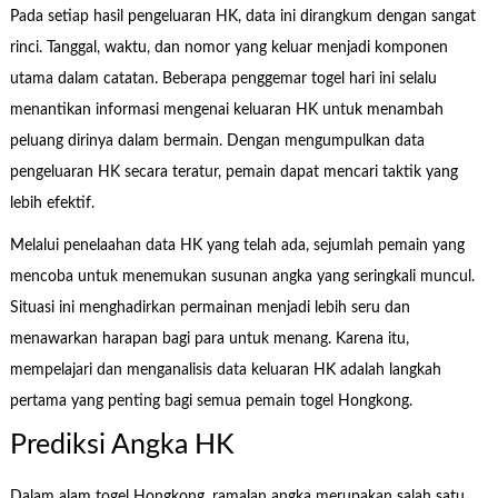
Pada setiap hasil pengeluaran HK, data ini dirangkum dengan sangat
rinci. Tanggal, waktu, dan nomor yang keluar menjadi komponen
utama dalam catatan. Beberapa penggemar togel hari ini selalu
menantikan informasi mengenai keluaran HK untuk menambah
peluang dirinya dalam bermain. Dengan mengumpulkan data
pengeluaran HK secara teratur, pemain dapat mencari taktik yang
lebih efektif.
Melalui penelaahan data HK yang telah ada, sejumlah pemain yang
mencoba untuk menemukan susunan angka yang seringkali muncul.
Situasi ini menghadirkan permainan menjadi lebih seru dan
menawarkan harapan bagi para untuk menang. Karena itu,
mempelajari dan menganalisis data keluaran HK adalah langkah
pertama yang penting bagi semua pemain togel Hongkong.
Prediksi Angka HK
Dalam alam togel Hongkong, ramalan angka merupakan salah satu