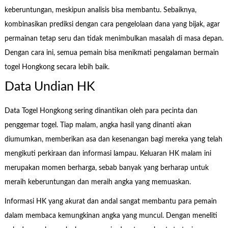
keberuntungan, meskipun analisis bisa membantu. Sebaiknya,
kombinasikan prediksi dengan cara pengelolaan dana yang bijak, agar
permainan tetap seru dan tidak menimbulkan masalah di masa depan.
Dengan cara ini, semua pemain bisa menikmati pengalaman bermain
togel Hongkong secara lebih baik.
Data Undian HK
Data Togel Hongkong sering dinantikan oleh para pecinta dan
penggemar togel. Tiap malam, angka hasil yang dinanti akan
diumumkan, memberikan asa dan kesenangan bagi mereka yang telah
mengikuti perkiraan dan informasi lampau. Keluaran HK malam ini
merupakan momen berharga, sebab banyak yang berharap untuk
meraih keberuntungan dan meraih angka yang memuaskan.
Informasi HK yang akurat dan andal sangat membantu para pemain
dalam membaca kemungkinan angka yang muncul. Dengan meneliti