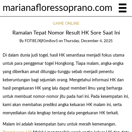
marianafloressoprano.com
GAME ONLINE
Ramalan Tepat Nomor Result HK Sore Saat Ini
By
FOT8EJXjf0m8ov5
on
Thursday, December 4, 2025
Di dalam dunia judi togel, hasil HK senantiasa menjadi fokus utama
untuk para penggemar togel Hongkong. Tiapa malam, angka-angka
yang diberikan amat ditunggu-tunggu sebab menjadi penentu
keberuntungan bagi sejumlah orang. Mengetahui informasi HK dan
hasil pengeluaran HK yang lalu dapat memberi ilmu yang berharga
untuk membuat nomor-nomor jitu pada hari ini. Pada kesempatan ini,
kami akan membahas prediksi angka keluaran HK malam ini, serta
menyediakan data lengkap tentang data pengeluaran HK terkait.
Malam ini adalah kesempatan baru untuk meraih kemenangan.