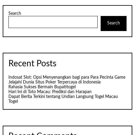
Search
Search
Recent Posts
Indosat Slot: Opsi Menyenangkan bagi para Para Pecinta Game
Jelajahi Dunia Situs Poker Terpercaya di Indonesia
Rahasia Sukses Bermain Bupatitogel
Hari Ini di Toto Macau: Prediksi dan Harapan
Dapat Berita Terkini tentang Undian Langsung Togel Macau
Togel