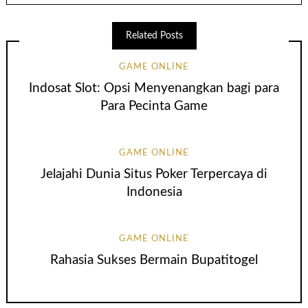
Related Posts
GAME ONLINE
Indosat Slot: Opsi Menyenangkan bagi para
Para Pecinta Game
GAME ONLINE
Jelajahi Dunia Situs Poker Terpercaya di
Indonesia
GAME ONLINE
Rahasia Sukses Bermain Bupatitogel