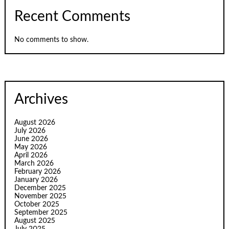
Recent Comments
No comments to show.
Archives
August 2026
July 2026
June 2026
May 2026
April 2026
March 2026
February 2026
January 2026
December 2025
November 2025
October 2025
September 2025
August 2025
July 2025