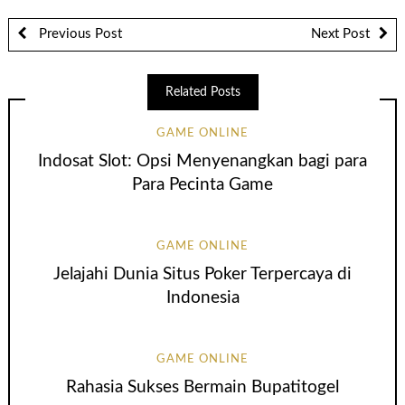
Previous Post
Next Post
Related Posts
GAME ONLINE
Indosat Slot: Opsi Menyenangkan bagi para
Para Pecinta Game
GAME ONLINE
Jelajahi Dunia Situs Poker Terpercaya di
Indonesia
GAME ONLINE
Rahasia Sukses Bermain Bupatitogel