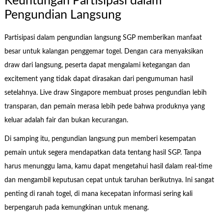
Keuntungan Partisipasi dalam
Pengundian Langsung
Partisipasi dalam pengundian langsung SGP memberikan manfaat
besar untuk kalangan penggemar togel. Dengan cara menyaksikan
draw dari langsung, peserta dapat mengalami ketegangan dan
excitement yang tidak dapat dirasakan dari pengumuman hasil
setelahnya. Live draw Singapore membuat proses pengundian lebih
transparan, dan pemain merasa lebih pede bahwa produknya yang
keluar adalah fair dan bukan kecurangan.
Di samping itu, pengundian langsung pun memberi kesempatan
pemain untuk segera mendapatkan data tentang hasil SGP. Tanpa
harus menunggu lama, kamu dapat mengetahui hasil dalam real-time
dan mengambil keputusan cepat untuk taruhan berikutnya. Ini sangat
penting di ranah togel, di mana kecepatan informasi sering kali
berpengaruh pada kemungkinan untuk menang.