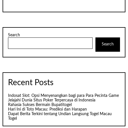
Search
Search
Recent Posts
Indosat Slot: Opsi Menyenangkan bagi para Para Pecinta Game
Jelajahi Dunia Situs Poker Terpercaya di Indonesia
Rahasia Sukses Bermain Bupatitogel
Hari Ini di Toto Macau: Prediksi dan Harapan
Dapat Berita Terkini tentang Undian Langsung Togel Macau
Togel