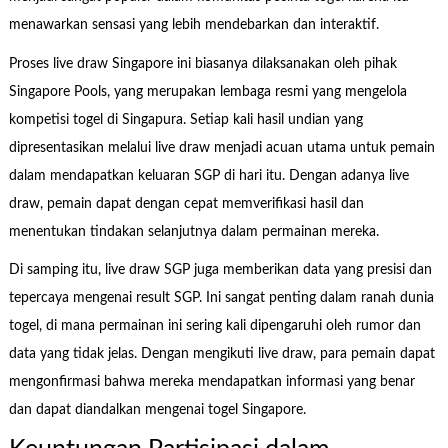
menawarkan sensasi yang lebih mendebarkan dan interaktif.
Proses live draw Singapore ini biasanya dilaksanakan oleh pihak
Singapore Pools, yang merupakan lembaga resmi yang mengelola
kompetisi togel di Singapura. Setiap kali hasil undian yang
dipresentasikan melalui live draw menjadi acuan utama untuk pemain
dalam mendapatkan keluaran SGP di hari itu. Dengan adanya live
draw, pemain dapat dengan cepat memverifikasi hasil dan
menentukan tindakan selanjutnya dalam permainan mereka.
Di samping itu, live draw SGP juga memberikan data yang presisi dan
tepercaya mengenai result SGP. Ini sangat penting dalam ranah dunia
togel, di mana permainan ini sering kali dipengaruhi oleh rumor dan
data yang tidak jelas. Dengan mengikuti live draw, para pemain dapat
mengonfirmasi bahwa mereka mendapatkan informasi yang benar
dan dapat diandalkan mengenai togel Singapore.