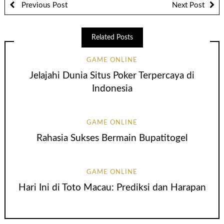
Previous Post
Next Post
Related Posts
GAME ONLINE
Jelajahi Dunia Situs Poker Terpercaya di
Indonesia
GAME ONLINE
Rahasia Sukses Bermain Bupatitogel
GAME ONLINE
Hari Ini di Toto Macau: Prediksi dan Harapan