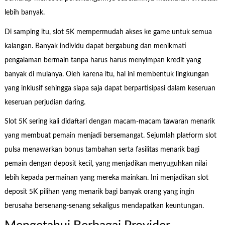
lebih banyak.
Di samping itu, slot 5K mempermudah akses ke game untuk semua
kalangan. Banyak individu dapat bergabung dan menikmati
pengalaman bermain tanpa harus harus menyimpan kredit yang
banyak di mulanya. Oleh karena itu, hal ini membentuk lingkungan
yang inklusif sehingga siapa saja dapat berpartisipasi dalam keseruan
keseruan perjudian daring.
Slot 5K sering kali didaftari dengan macam-macam tawaran menarik
yang membuat pemain menjadi bersemangat. Sejumlah platform slot
pulsa menawarkan bonus tambahan serta fasilitas menarik bagi
pemain dengan deposit kecil, yang menjadikan menyuguhkan nilai
lebih kepada permainan yang mereka mainkan. Ini menjadikan slot
deposit 5K pilihan yang menarik bagi banyak orang yang ingin
berusaha bersenang-senang sekaligus mendapatkan keuntungan.