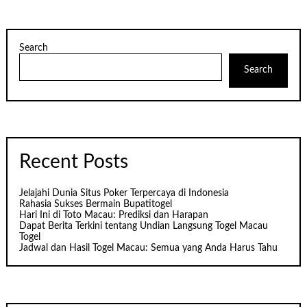
Search
Search
Recent Posts
Jelajahi Dunia Situs Poker Terpercaya di Indonesia
Rahasia Sukses Bermain Bupatitogel
Hari Ini di Toto Macau: Prediksi dan Harapan
Dapat Berita Terkini tentang Undian Langsung Togel Macau
Togel
Jadwal dan Hasil Togel Macau: Semua yang Anda Harus Tahu