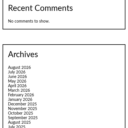
Recent Comments
No comments to show.
Archives
August 2026
July 2026
June 2026
May 2026
April 2026
March 2026
February 2026
January 2026
December 2025
November 2025
October 2025
September 2025
August 2025
July 2025