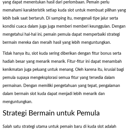
yang dapat menentukan hasil dari perlombaan. Pemain perlu
memahami karakteristik setiap kuda slot untuk membuat pilihan yang
lebih baik saat bertaruh. Di samping itu, mengenali tipe jalur serta
kondisi cuaca dalam juga juga memberi memberi keunggulan. Dengan
mengetahui hal-hal ini, pemain pemula dapat memperbaiki strategi
bermain mereka dan meraih hasil yang lebih menguntungkan.
Tidak hanya itu, slot kuda sering diberikan dengan fitur bonus serta
hadiah besar yang menarik menarik. Fitur-fitur ini dapat menambah
kenikmatan juga peluang untuk menang. Oleh karena itu, krusial bagi
pemula supaya mengeksplorasi semua fitur yang tersedia dalam
permainan. Dengan memiliki pengetahuan yang tepat, pengalaman
dalam bermain slot kuda dapat menjadi lebih menarik dan
menguntungkan.
Strategi Bermain untuk Pemula
Salah satu strategi utama untuk pemain baru di kuda slot adalah