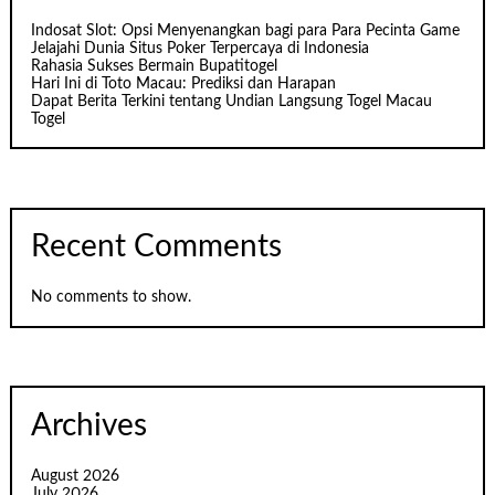
Indosat Slot: Opsi Menyenangkan bagi para Para Pecinta Game
Jelajahi Dunia Situs Poker Terpercaya di Indonesia
Rahasia Sukses Bermain Bupatitogel
Hari Ini di Toto Macau: Prediksi dan Harapan
Dapat Berita Terkini tentang Undian Langsung Togel Macau
Togel
Recent Comments
No comments to show.
Archives
August 2026
July 2026