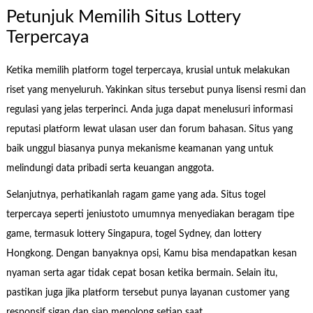
Petunjuk Memilih Situs Lottery
Terpercaya
Ketika memilih platform togel terpercaya, krusial untuk melakukan
riset yang menyeluruh. Yakinkan situs tersebut punya lisensi resmi dan
regulasi yang jelas terperinci. Anda juga dapat menelusuri informasi
reputasi platform lewat ulasan user dan forum bahasan. Situs yang
baik unggul biasanya punya mekanisme keamanan yang untuk
melindungi data pribadi serta keuangan anggota.
Selanjutnya, perhatikanlah ragam game yang ada. Situs togel
terpercaya seperti jeniustoto umumnya menyediakan beragam tipe
game, termasuk lottery Singapura, togel Sydney, dan lottery
Hongkong. Dengan banyaknya opsi, Kamu bisa mendapatkan kesan
nyaman serta agar tidak cepat bosan ketika bermain. Selain itu,
pastikan juga jika platform tersebut punya layanan customer yang
responsif sigap dan siap menolong setiap saat.