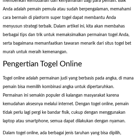
memberikan kemudahan dan kenyamanan bagi para pemain. Baik
Anda adalah pemain pemula atau sudah berpengalaman, memahami
cara bermain di platform super togel dapat membantu Anda
menyusun strategi terbaik. Dalam artikel ini, kita akan membahas
berbagai tips dan trik untuk memaksimalkan permainan togel Anda,
serta bagaimana memanfaatkan tawaran menarik dari situs togel bet
murah untuk meraih kemenangan.
Pengertian Togel Online
Togel online adalah permainan judi yang berbasis pada angka, di mana
pemain bisa memilih kombinasi angka untuk dipertaruhkan.
Permainan ini semakin populer di kalangan masyarakat karena
kemudahan aksesnya melalui internet. Dengan togel online, pemain
tidak perlu lagi pergi ke bandar fisik, cukup dengan menggunakan
laptop atau smartphone, semua dapat dilakukan dengan nyaman.
Dalam togel online, ada berbagai jenis taruhan yang bisa dipilih,