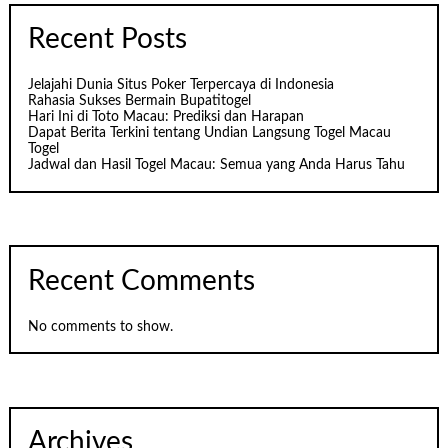
Recent Posts
Jelajahi Dunia Situs Poker Terpercaya di Indonesia
Rahasia Sukses Bermain Bupatitogel
Hari Ini di Toto Macau: Prediksi dan Harapan
Dapat Berita Terkini tentang Undian Langsung Togel Macau
Togel
Jadwal dan Hasil Togel Macau: Semua yang Anda Harus Tahu
Recent Comments
No comments to show.
Archives