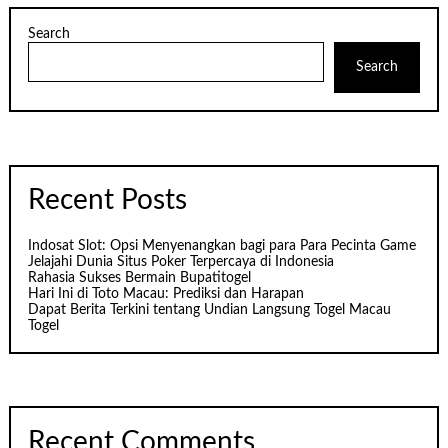
Search
Search
Recent Posts
Indosat Slot: Opsi Menyenangkan bagi para Para Pecinta Game
Jelajahi Dunia Situs Poker Terpercaya di Indonesia
Rahasia Sukses Bermain Bupatitogel
Hari Ini di Toto Macau: Prediksi dan Harapan
Dapat Berita Terkini tentang Undian Langsung Togel Macau
Togel
Recent Comments