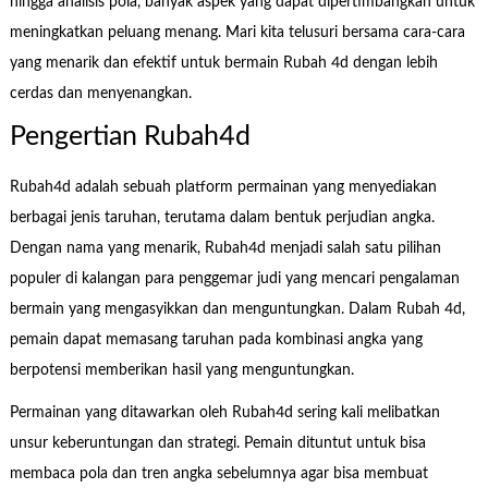
hingga analisis pola, banyak aspek yang dapat dipertimbangkan untuk
meningkatkan peluang menang. Mari kita telusuri bersama cara-cara
yang menarik dan efektif untuk bermain Rubah 4d dengan lebih
cerdas dan menyenangkan.
Pengertian Rubah4d
Rubah4d adalah sebuah platform permainan yang menyediakan
berbagai jenis taruhan, terutama dalam bentuk perjudian angka.
Dengan nama yang menarik, Rubah4d menjadi salah satu pilihan
populer di kalangan para penggemar judi yang mencari pengalaman
bermain yang mengasyikkan dan menguntungkan. Dalam Rubah 4d,
pemain dapat memasang taruhan pada kombinasi angka yang
berpotensi memberikan hasil yang menguntungkan.
Permainan yang ditawarkan oleh Rubah4d sering kali melibatkan
unsur keberuntungan dan strategi. Pemain dituntut untuk bisa
membaca pola dan tren angka sebelumnya agar bisa membuat