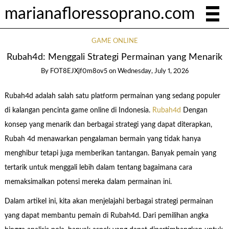
marianafloressoprano.com
GAME ONLINE
Rubah4d: Menggali Strategi Permainan yang Menarik
By
FOT8EJXjf0m8ov5
on
Wednesday, July 1, 2026
Rubah4d adalah salah satu platform permainan yang sedang populer
di kalangan pencinta game online di Indonesia.
Rubah4d
Dengan
konsep yang menarik dan berbagai strategi yang dapat diterapkan,
Rubah 4d menawarkan pengalaman bermain yang tidak hanya
menghibur tetapi juga memberikan tantangan. Banyak pemain yang
tertarik untuk menggali lebih dalam tentang bagaimana cara
memaksimalkan potensi mereka dalam permainan ini.
Dalam artikel ini, kita akan menjelajahi berbagai strategi permainan
yang dapat membantu pemain di Rubah4d. Dari pemilihan angka