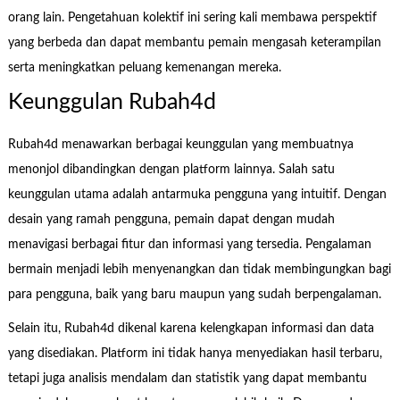
orang lain. Pengetahuan kolektif ini sering kali membawa perspektif
yang berbeda dan dapat membantu pemain mengasah keterampilan
serta meningkatkan peluang kemenangan mereka.
Keunggulan Rubah4d
Rubah4d menawarkan berbagai keunggulan yang membuatnya
menonjol dibandingkan dengan platform lainnya. Salah satu
keunggulan utama adalah antarmuka pengguna yang intuitif. Dengan
desain yang ramah pengguna, pemain dapat dengan mudah
menavigasi berbagai fitur dan informasi yang tersedia. Pengalaman
bermain menjadi lebih menyenangkan dan tidak membingungkan bagi
para pengguna, baik yang baru maupun yang sudah berpengalaman.
Selain itu, Rubah4d dikenal karena kelengkapan informasi dan data
yang disediakan. Platform ini tidak hanya menyediakan hasil terbaru,
tetapi juga analisis mendalam dan statistik yang dapat membantu