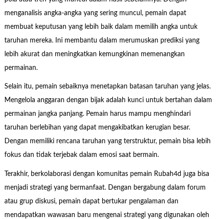
menganalisis angka-angka yang sering muncul, pemain dapat
membuat keputusan yang lebih baik dalam memilih angka untuk
taruhan mereka. Ini membantu dalam merumuskan prediksi yang
lebih akurat dan meningkatkan kemungkinan memenangkan
permainan.
Selain itu, pemain sebaiknya menetapkan batasan taruhan yang jelas.
Mengelola anggaran dengan bijak adalah kunci untuk bertahan dalam
permainan jangka panjang. Pemain harus mampu menghindari
taruhan berlebihan yang dapat mengakibatkan kerugian besar.
Dengan memiliki rencana taruhan yang terstruktur, pemain bisa lebih
fokus dan tidak terjebak dalam emosi saat bermain.
Terakhir, berkolaborasi dengan komunitas pemain Rubah4d juga bisa
menjadi strategi yang bermanfaat. Dengan bergabung dalam forum
atau grup diskusi, pemain dapat bertukar pengalaman dan
mendapatkan wawasan baru mengenai strategi yang digunakan oleh