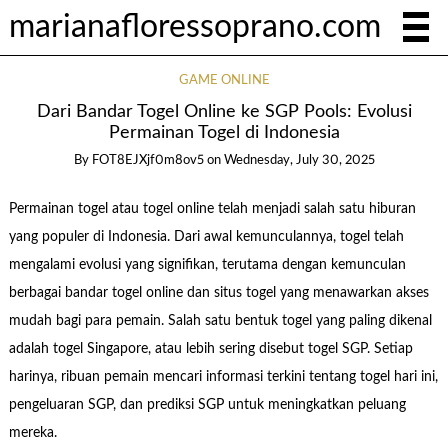
marianafloressoprano.com
GAME ONLINE
Dari Bandar Togel Online ke SGP Pools: Evolusi
Permainan Togel di Indonesia
By
FOT8EJXjf0m8ov5
on
Wednesday, July 30, 2025
Permainan togel atau togel online telah menjadi salah satu hiburan
yang populer di Indonesia. Dari awal kemunculannya, togel telah
mengalami evolusi yang signifikan, terutama dengan kemunculan
berbagai bandar togel online dan situs togel yang menawarkan akses
mudah bagi para pemain. Salah satu bentuk togel yang paling dikenal
adalah togel Singapore, atau lebih sering disebut togel SGP. Setiap
harinya, ribuan pemain mencari informasi terkini tentang togel hari ini,
pengeluaran SGP, dan prediksi SGP untuk meningkatkan peluang
mereka.