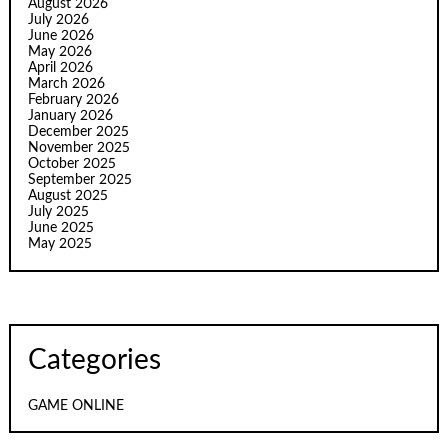
August 2026
July 2026
June 2026
May 2026
April 2026
March 2026
February 2026
January 2026
December 2025
November 2025
October 2025
September 2025
August 2025
July 2025
June 2025
May 2025
Categories
GAME ONLINE