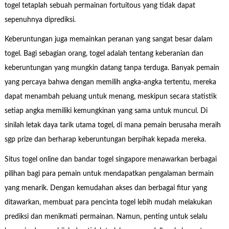
togel tetaplah sebuah permainan fortuitous yang tidak dapat
sepenuhnya diprediksi.
Keberuntungan juga memainkan peranan yang sangat besar dalam
togel. Bagi sebagian orang, togel adalah tentang keberanian dan
keberuntungan yang mungkin datang tanpa terduga. Banyak pemain
yang percaya bahwa dengan memilih angka-angka tertentu, mereka
dapat menambah peluang untuk menang, meskipun secara statistik
setiap angka memiliki kemungkinan yang sama untuk muncul. Di
sinilah letak daya tarik utama togel, di mana pemain berusaha meraih
sgp prize dan berharap keberuntungan berpihak kepada mereka.
Situs togel online dan bandar togel singapore menawarkan berbagai
pilihan bagi para pemain untuk mendapatkan pengalaman bermain
yang menarik. Dengan kemudahan akses dan berbagai fitur yang
ditawarkan, membuat para pencinta togel lebih mudah melakukan
prediksi dan menikmati permainan. Namun, penting untuk selalu