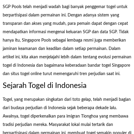
SGP Pools telah menjadi wadah bagi banyak penggemar togel untuk
berpartisipasi dalam permainan ini. Dengan adanya sistem yang
transparan dan akses yang mudah, para pemain dapat dengan cepat
mendapatkan informasi mengenai keluaran SGP dan data SGP. Tidak
hanya itu, Singapore Pools sebagai lembaga resmi juga memberikan
jaminan keamanan dan keadilan dalam setiap permainan. Dalam
artikel ini, kita akan menjelajahi lebih dalam tentang evolusi permainan
togel di Indonesia dan bagaimana keberadaan bandar togel Singapore
dan situs togel online turut memengaruhi tren perjudian saat ini.
Sejarah Togel di Indonesia
Togel, yang merupakan singkatan dari toto gelap, telah menjadi bagian
dari budaya perjudian di Indonesia sejak beberapa dekade lalu.
Awalnya, togel diperkenalkan para imigran Tionghoa yang membawa
tradisi perjudian mereka. Masyarakat lokal mulai tertarik dan
berpartisipasi dalam permainan ini, membuat togel semakin populer di