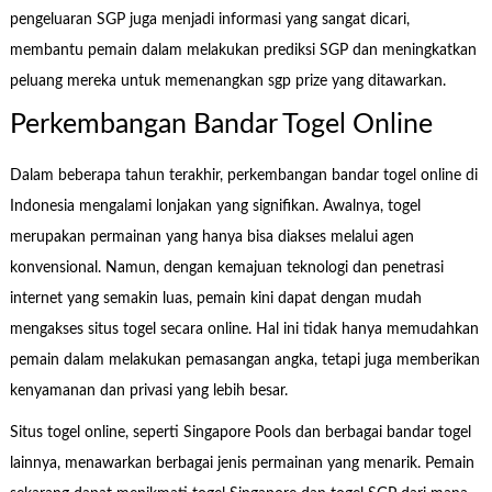
pengeluaran SGP juga menjadi informasi yang sangat dicari,
membantu pemain dalam melakukan prediksi SGP dan meningkatkan
peluang mereka untuk memenangkan sgp prize yang ditawarkan.
Perkembangan Bandar Togel Online
Dalam beberapa tahun terakhir, perkembangan bandar togel online di
Indonesia mengalami lonjakan yang signifikan. Awalnya, togel
merupakan permainan yang hanya bisa diakses melalui agen
konvensional. Namun, dengan kemajuan teknologi dan penetrasi
internet yang semakin luas, pemain kini dapat dengan mudah
mengakses situs togel secara online. Hal ini tidak hanya memudahkan
pemain dalam melakukan pemasangan angka, tetapi juga memberikan
kenyamanan dan privasi yang lebih besar.
Situs togel online, seperti Singapore Pools dan berbagai bandar togel
lainnya, menawarkan berbagai jenis permainan yang menarik. Pemain