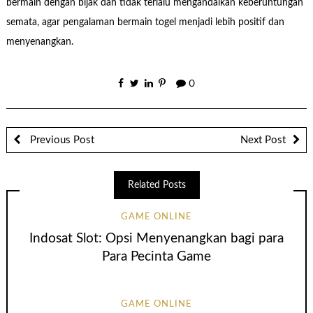
bermain dengan bijak dan tidak terlalu mengandalkan keberuntungan
semata, agar pengalaman bermain togel menjadi lebih positif dan
menyenangkan.
0
Previous Post
Next Post
Related Posts
GAME ONLINE
Indosat Slot: Opsi Menyenangkan bagi para
Para Pecinta Game
GAME ONLINE