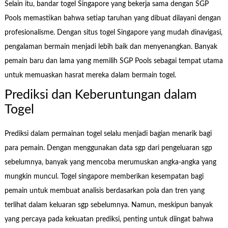
Selain itu, bandar togel Singapore yang bekerja sama dengan SGP
Pools memastikan bahwa setiap taruhan yang dibuat dilayani dengan
profesionalisme. Dengan situs togel Singapore yang mudah dinavigasi,
pengalaman bermain menjadi lebih baik dan menyenangkan. Banyak
pemain baru dan lama yang memilih SGP Pools sebagai tempat utama
untuk memuaskan hasrat mereka dalam bermain togel.
Prediksi dan Keberuntungan dalam
Togel
Prediksi dalam permainan togel selalu menjadi bagian menarik bagi
para pemain. Dengan menggunakan data sgp dari pengeluaran sgp
sebelumnya, banyak yang mencoba merumuskan angka-angka yang
mungkin muncul. Togel singapore memberikan kesempatan bagi
pemain untuk membuat analisis berdasarkan pola dan tren yang
terlihat dalam keluaran sgp sebelumnya. Namun, meskipun banyak
yang percaya pada kekuatan prediksi, penting untuk diingat bahwa