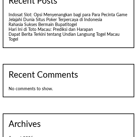
Recent Posts
Indosat Slot: Opsi Menyenangkan bagi para Para Pecinta Game
Jelajahi Dunia Situs Poker Terpercaya di Indonesia
Rahasia Sukses Bermain Bupatitogel
Hari Ini di Toto Macau: Prediksi dan Harapan
Dapat Berita Terkini tentang Undian Langsung Togel Macau
Togel
Recent Comments
No comments to show.
Archives