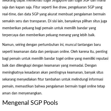
sekarang dapat menikmati togel Singapore dan togel SGP dari mana
saja dan kapan saja. Fitur seperti live draw, pengeluaran SGP yang
real-time, dan data SGP yang akurat membuat pengalaman bermain
semakin seru dan transparan. Di sisi lain, banyaknya pilihan situs juga
memberikan peluang bagi pemain untuk memilih bandar yang
terpercaya dan memberikan peluang menang yang lebih baik.
Namun, seiring dengan pertumbuhan ini, muncul tantangan baru
seperti keamanan data dan penipuan online. Oleh karena itu, penting
bagi pemain untuk memilih bandar togel online yang memiliki reputasi
baik dan dilengkapi dengan keamanan yang memadai. Dengan
meningkatnya kesadaran akan pentingnya keamanan, banyak situs
sekarang menyediakan fitur tambahan untuk melindungi informasi
pemain, memastikan bahwa pengalaman bermain togel online tetap
aman dan menyenangkan.
Mengenal SGP Pools