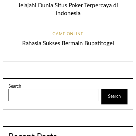
Jelajahi Dunia Situs Poker Terpercaya di
Indonesia
GAME ONLINE
Rahasia Sukses Bermain Bupatitogel
Search
Search