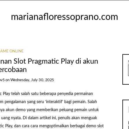
marianafloressoprano.com
AME ONLINE
an Slot Pragmatic Play di akun
ercobaan
ov5
on
Wednesday, July 30, 2025
c Play telah salah satu beberapa penyedia permainan
pengalaman yang seru ‘interaktif’ bagi pemain. Salah
ianya akun demo yang memberikan peluang pemain untuk
 uang nyata. Di dalam artikel ini, penulis akan menguak
ic Play, dan cara cara mengoptimalkan berbagai demo slot