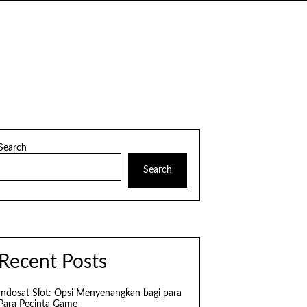
Search
Search
Recent Posts
Indosat Slot: Opsi Menyenangkan bagi para
Para Pecinta Game