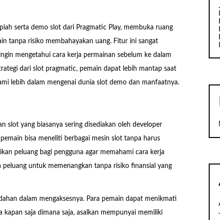
piah serta demo slot dari Pragmatic Play, membuka ruang
n tanpa risiko membahayakan uang. Fitur ini sangat
ingin mengetahui cara kerja permainan sebelum ke dalam
ategi dari slot pragmatic, pemain dapat lebih mantap saat
elami lebih dalam mengenai dunia slot demo dan manfaatnya.
n slot yang biasanya sering disediakan oleh developer
pemain bisa meneliti berbagai mesin slot tanpa harus
kan peluang bagi pengguna agar memahami cara kerja
ta peluang untuk memenangkan tanpa risiko finansial yang
mudahan dalam mengaksesnya. Para pemain dapat menikmati
ja kapan saja dimana saja, asalkan mempunyai memiliki