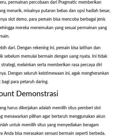
eru, permainan percobaan dari Pragmatic memberikan
yang menarik, misalnya putaran bebas dan opsi hadiah besar,
anya slot demo, para pemain bisa mencoba berbagai jenis
g, sehingga mereka menemukan yang sesuai permainan yang
main.
bih dari. Dengan rekening ini, pemain bisa latihan dan
ik sebelum memulai bermain dengan uang nyata. Ini tidak
rategi, melainkan serta memberikan rasa percaya diri
hnya. Dengan seluruh keistimewaan ini, agak mengherankan
t bagi para petaruh daring.
ount Demonstrasi
g harus dikerjakan adalah memilih situs pemberi slot
ing menawarkan pilihan agar bertaruh menggunakan akun
kinlah untuk memilih situs yang menyediakan beragam
a Anda bisa merasakan sensasi bermain seperti berbeda.