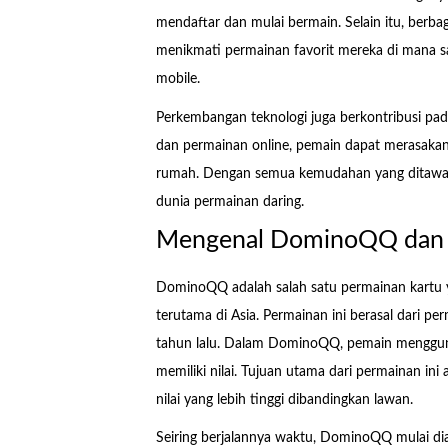
mendaftar dan mulai bermain. Selain itu, ber
menikmati permainan favorit mereka di mana s
mobile.
Perkembangan teknologi juga berkontribusi pa
dan permainan online, pemain dapat merasakan
rumah. Dengan semua kemudahan yang ditawarka
dunia permainan daring.
Mengenal DominoQQ dan 
DominoQQ adalah salah satu permainan kartu y
terutama di Asia. Permainan ini berasal dari pe
tahun lalu. Dalam DominoQQ, pemain menggunak
memiliki nilai. Tujuan utama dari permainan in
nilai yang lebih tinggi dibandingkan lawan.
Seiring berjalannya waktu, DominoQQ mulai dia