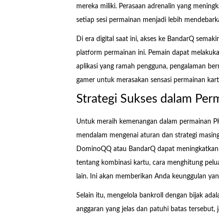
mereka miliki. Perasaan adrenalin yang meningk
setiap sesi permainan menjadi lebih mendebar
Di era digital saat ini, akses ke BandarQ sema
platform permainan ini. Pemain dapat melakuka
aplikasi yang ramah pengguna, pengalaman be
gamer untuk merasakan sensasi permainan kar
Strategi Sukses dalam Pe
Untuk meraih kemenangan dalam permainan PK
mendalam mengenai aturan dan strategi masin
DominoQQ atau BandarQ dapat meningkatkan p
tentang kombinasi kartu, cara menghitung pel
lain. Ini akan memberikan Anda keunggulan yang
Selain itu, mengelola bankroll dengan bijak ad
anggaran yang jelas dan patuhi batas tersebut,