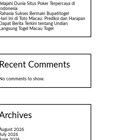
Jelajahi Dunia Situs Poker Terpercaya di
Indonesia
Rahasia Sukses Bermain Bupatitogel
Hari Ini di Toto Macau: Prediksi dan Harapan
Dapat Berita Terkini tentang Undian
Langsung Togel Macau Togel
Recent Comments
No comments to show.
Archives
August 2026
July 2026
June 2026