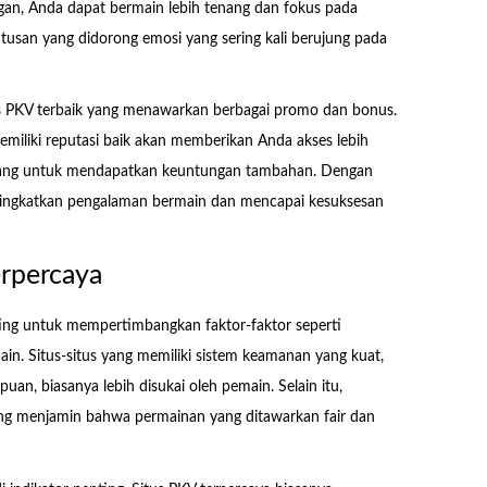
gan, Anda dapat bermain lebih tenang dan fokus pada
utusan yang didorong emosi yang sering kali berujung pada
us PKV terbaik yang menawarkan berbagai promo dan bonus.
miliki reputasi baik akan memberikan Anda akses lebih
eluang untuk mendapatkan keuntungan tambahan. Dengan
eningkatkan pengalaman bermain dan mencapai kesuksesan
erpercaya
ting untuk mempertimbangkan faktor-faktor seperti
ain. Situs-situs yang memiliki sistem keamanan yang kuat,
puan, biasanya lebih disukai oleh pemain. Selain itu,
 yang menjamin bahwa permainan yang ditawarkan fair dan