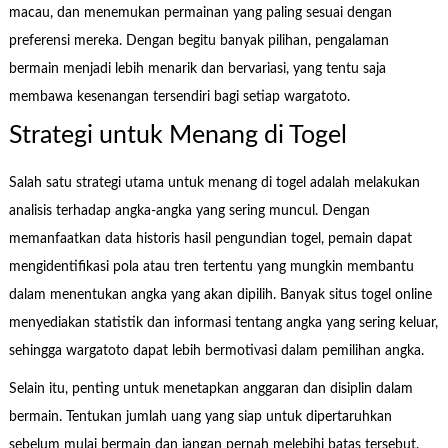
macau, dan menemukan permainan yang paling sesuai dengan
preferensi mereka. Dengan begitu banyak pilihan, pengalaman
bermain menjadi lebih menarik dan bervariasi, yang tentu saja
membawa kesenangan tersendiri bagi setiap wargatoto.
Strategi untuk Menang di Togel
Salah satu strategi utama untuk menang di togel adalah melakukan
analisis terhadap angka-angka yang sering muncul. Dengan
memanfaatkan data historis hasil pengundian togel, pemain dapat
mengidentifikasi pola atau tren tertentu yang mungkin membantu
dalam menentukan angka yang akan dipilih. Banyak situs togel online
menyediakan statistik dan informasi tentang angka yang sering keluar,
sehingga wargatoto dapat lebih bermotivasi dalam pemilihan angka.
Selain itu, penting untuk menetapkan anggaran dan disiplin dalam
bermain. Tentukan jumlah uang yang siap untuk dipertaruhkan
sebelum mulai bermain dan jangan pernah melebihi batas tersebut.