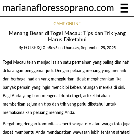
marianafloressoprano.com
GAME ONLINE
Menang Besar di Togel Macau: Tips dan Trik yang
Harus Diketahui
By
FOT8EJXjf0m8ov5
on
Thursday, September 25, 2025
Togel Macau telah menjadi salah satu permainan yang paling diminati
di kalangan penggemar judi. Dengan peluang menang yang menarik
dan berbagai hadiah yang menggiurkan, tidak mengherankan jika
banyak pemain yang ingin mencicipi keberuntungan mereka di sini.
Bagi Anda yang baru mengenal dunia togel, artikel ini akan
memberikan sejumlah tips dan trik yang perlu diketahui untuk
memaksimalkan peluang menang Anda.
Bergabung dengan komunitas seperti wargatoto atau warga toto juga
dapat membantu Anda mendapatkan wawasan lebih tentang strategi