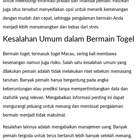
untuk melindungi informasi pribadi dan finansial pemain. Pastikan
juga situs tersebut menyediakan opsi untuk menarik kemenangan
dengan mudah dan cepat, sehingga pengalaman bermain Anda
menjadi lebih menyenangkan dan bebas dari stres.
Kesalahan Umum dalam Bermain Togel
Bermain togel, termasuk togel Macau, sering kali membawa
kesenangan namun juga risiko. Salah satu kesalahan umum yang
dilakukan pemain adalah tidak melakukan riset sebelum memasang
taruhan. Banyak pemain hanya bergantung pada angka
keberuntungan atau prediksi tanpa mempertimbangkan data dan
statistik yang relevan. Mengabaikan informasi penting ini dapat
mengurangi peluang untuk menang dan membuat pengalaman
bermain menjadi tidak maksimal.
Kesalahan lainnya adalah mengabaikan manajemen uang. Banyak
pemain tergoda untuk terus bertaruh lebih banyak setelah menang,