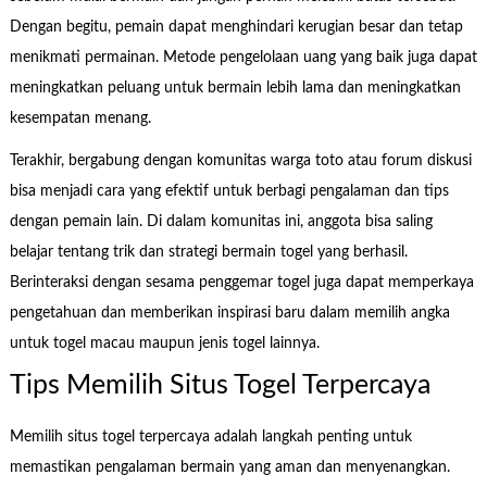
Dengan begitu, pemain dapat menghindari kerugian besar dan tetap
menikmati permainan. Metode pengelolaan uang yang baik juga dapat
meningkatkan peluang untuk bermain lebih lama dan meningkatkan
kesempatan menang.
Terakhir, bergabung dengan komunitas warga toto atau forum diskusi
bisa menjadi cara yang efektif untuk berbagi pengalaman dan tips
dengan pemain lain. Di dalam komunitas ini, anggota bisa saling
belajar tentang trik dan strategi bermain togel yang berhasil.
Berinteraksi dengan sesama penggemar togel juga dapat memperkaya
pengetahuan dan memberikan inspirasi baru dalam memilih angka
untuk togel macau maupun jenis togel lainnya.
Tips Memilih Situs Togel Terpercaya
Memilih situs togel terpercaya adalah langkah penting untuk
memastikan pengalaman bermain yang aman dan menyenangkan.