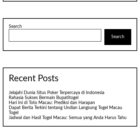
Search
Search
Recent Posts
Jelajahi Dunia Situs Poker Terpercaya di Indonesia
Rahasia Sukses Bermain Bupatitogel
Hari Ini di Toto Macau: Prediksi dan Harapan
Dapat Berita Terkini tentang Undian Langsung Togel Macau
Togel
Jadwal dan Hasil Togel Macau: Semua yang Anda Harus Tahu