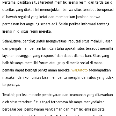
Pertama, pastikan situs tersebut memiliki lisensi resmi dan terdaftar di
otoritas yang diakui. Ini menunjukkan bahwa situs tersebut beroperasi
di bawah regulasi yang ketat dan memberikan jaminan bahwa
permainan berlangsung secara adil. Selalu periksa informasi tentang
lisensi ini di situs resmi mereka.
Selanjutnya, penting untuk mengevaluasi reputasi situs melalui ulasan
dan pengalaman pemain lain. Cari tahu apakah situs tersebut memiliki
layanan pelanggan yang responsif dan dapat diandalkan. Situs yang
baik biasanya memiliki forum atau grup di media sosial di mana
pemain dapat berbagi pengalaman mereka.
wargatoto
Mendapatkan
masukan dari komunitas bisa membantu menghindari situs yang tidak
terpercaya.
Terakhir, periksa metode pembayaran dan keamanan yang ditawarkan
oleh situs tersebut. Situs togel terpercaya biasanya menyediakan
berbagai opsi pembayaran yang aman dan memiliki enkripsi data