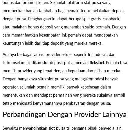
bonus dan promosi keren. Sejumlah platform slot pulsa yang
memberikan hadiah tambahan bagi pemain tentu melakukan deposit
dengan pulsa. Penghargaan ini dapat berupa spin gratis, cashback,
atau malahan bonus deposit yang menambah saldo bermain. Dengan
cara memanfaatkan kesempatan ini, pemain dapat mendapatkan
keuntungan lebih dari tiap deposit yang mereka mereka.
Adanya berbagai variasi provider seluler seperti Tri, Indosat, dan
Telkomsel menjadikan slot deposit pulsa menjadi fleksibel. Pemain bisa
memilih provider yang tepat dengan keperluan dan pilihan mereka.
Dengan banyaknya situs slot pulsa yang mengakomodasi banyak
operator, sejumlah pemain memiliki banyak kebebasan dalam
menentukan dan mendapat permainan yang mereka sukainya sambil
tetap menikmati kenyamanannya pembayaran dengan pulsa.
Perbandingan Dengan Provider Lainnya
Sewaktu menyandingkan slot pulsa tri bersama pihak penyedia lain