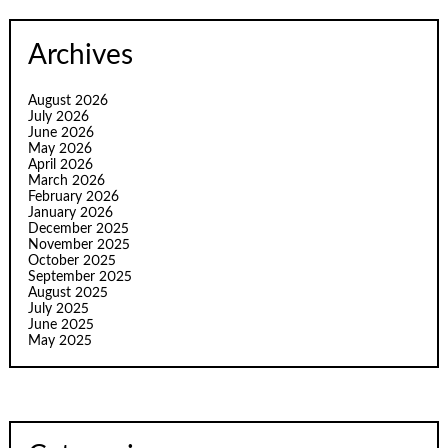
Archives
August 2026
July 2026
June 2026
May 2026
April 2026
March 2026
February 2026
January 2026
December 2025
November 2025
October 2025
September 2025
August 2025
July 2025
June 2025
May 2025