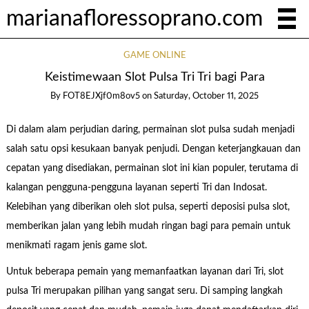
marianafloressoprano.com
GAME ONLINE
Keistimewaan Slot Pulsa Tri Tri bagi Para
By
FOT8EJXjf0m8ov5
on
Saturday, October 11, 2025
Di dalam alam perjudian daring, permainan slot pulsa sudah menjadi
salah satu opsi kesukaan banyak penjudi. Dengan keterjangkauan dan
cepatan yang disediakan, permainan slot ini kian populer, terutama di
kalangan pengguna-pengguna layanan seperti Tri dan Indosat.
Kelebihan yang diberikan oleh slot pulsa, seperti deposisi pulsa slot,
memberikan jalan yang lebih mudah ringan bagi para pemain untuk
menikmati ragam jenis game slot.
Untuk beberapa pemain yang memanfaatkan layanan dari Tri, slot
pulsa Tri merupakan pilihan yang sangat seru. Di samping langkah