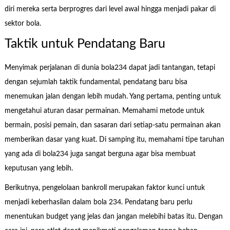
diri mereka serta berprogres dari level awal hingga menjadi pakar di
sektor bola.
Taktik untuk Pendatang Baru
Menyimak perjalanan di dunia bola234 dapat jadi tantangan, tetapi
dengan sejumlah taktik fundamental, pendatang baru bisa
menemukan jalan dengan lebih mudah. Yang pertama, penting untuk
mengetahui aturan dasar permainan. Memahami metode untuk
bermain, posisi pemain, dan sasaran dari setiap-satu permainan akan
memberikan dasar yang kuat. Di samping itu, memahami tipe taruhan
yang ada di bola234 juga sangat berguna agar bisa membuat
keputusan yang lebih.
Berikutnya, pengelolaan bankroll merupakan faktor kunci untuk
menjadi keberhasilan dalam bola 234. Pendatang baru perlu
menentukan budget yang jelas dan jangan melebihi batas itu. Dengan