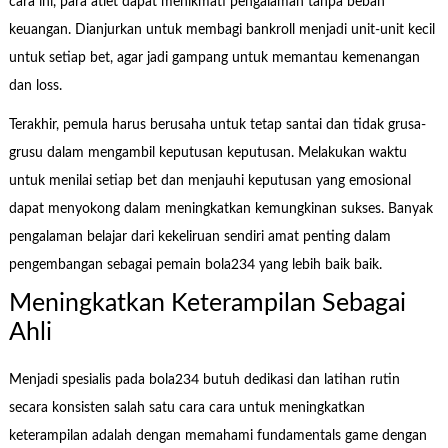
cara ini, para atlet dapat menikmati pengalaman tanpa beban
keuangan. Dianjurkan untuk membagi bankroll menjadi unit-unit kecil
untuk setiap bet, agar jadi gampang untuk memantau kemenangan
dan loss.
Terakhir, pemula harus berusaha untuk tetap santai dan tidak grusa-
grusu dalam mengambil keputusan keputusan. Melakukan waktu
untuk menilai setiap bet dan menjauhi keputusan yang emosional
dapat menyokong dalam meningkatkan kemungkinan sukses. Banyak
pengalaman belajar dari kekeliruan sendiri amat penting dalam
pengembangan sebagai pemain bola234 yang lebih baik baik.
Meningkatkan Keterampilan Sebagai
Ahli
Menjadi spesialis pada bola234 butuh dedikasi dan latihan rutin
secara konsisten salah satu cara cara untuk meningkatkan
keterampilan adalah dengan memahami fundamentals game dengan