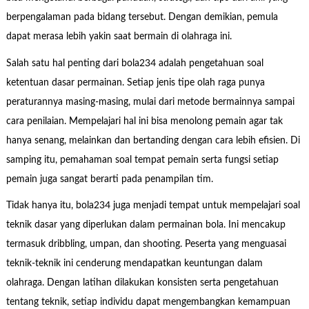
berpengalaman pada bidang tersebut. Dengan demikian, pemula
dapat merasa lebih yakin saat bermain di olahraga ini.
Salah satu hal penting dari bola234 adalah pengetahuan soal
ketentuan dasar permainan. Setiap jenis tipe olah raga punya
peraturannya masing-masing, mulai dari metode bermainnya sampai
cara penilaian. Mempelajari hal ini bisa menolong pemain agar tak
hanya senang, melainkan dan bertanding dengan cara lebih efisien. Di
samping itu, pemahaman soal tempat pemain serta fungsi setiap
pemain juga sangat berarti pada penampilan tim.
Tidak hanya itu, bola234 juga menjadi tempat untuk mempelajari soal
teknik dasar yang diperlukan dalam permainan bola. Ini mencakup
termasuk dribbling, umpan, dan shooting. Peserta yang menguasai
teknik-teknik ini cenderung mendapatkan keuntungan dalam
olahraga. Dengan latihan dilakukan konsisten serta pengetahuan
tentang teknik, setiap individu dapat mengembangkan kemampuan