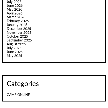
July 2026
June 2026
May 2026
April 2026
March 2026
February 2026
January 2026
December 2025
November 2025
October 2025
September 2025
August 2025
July 2025
June 2025
May 2025
Categories
GAME ONLINE