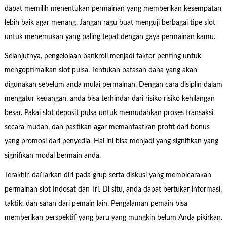
dapat memilih menentukan permainan yang memberikan kesempatan
lebih baik agar menang. Jangan ragu buat menguji berbagai tipe slot
untuk menemukan yang paling tepat dengan gaya permainan kamu.
Selanjutnya, pengelolaan bankroll menjadi faktor penting untuk
mengoptimalkan slot pulsa. Tentukan batasan dana yang akan
digunakan sebelum anda mulai permainan. Dengan cara disiplin dalam
mengatur keuangan, anda bisa terhindar dari risiko risiko kehilangan
besar. Pakai slot deposit pulsa untuk memudahkan proses transaksi
secara mudah, dan pastikan agar memanfaatkan profit dari bonus
yang promosi dari penyedia. Hal ini bisa menjadi yang signifikan yang
signifikan modal bermain anda.
Terakhir, daftarkan diri pada grup serta diskusi yang membicarakan
permainan slot Indosat dan Tri. Di situ, anda dapat bertukar informasi,
taktik, dan saran dari pemain lain. Pengalaman pemain bisa
memberikan perspektif yang baru yang mungkin belum Anda pikirkan.