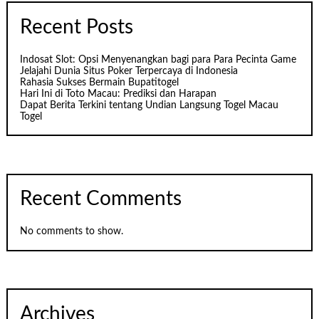
Recent Posts
Indosat Slot: Opsi Menyenangkan bagi para Para Pecinta Game
Jelajahi Dunia Situs Poker Terpercaya di Indonesia
Rahasia Sukses Bermain Bupatitogel
Hari Ini di Toto Macau: Prediksi dan Harapan
Dapat Berita Terkini tentang Undian Langsung Togel Macau
Togel
Recent Comments
No comments to show.
Archives