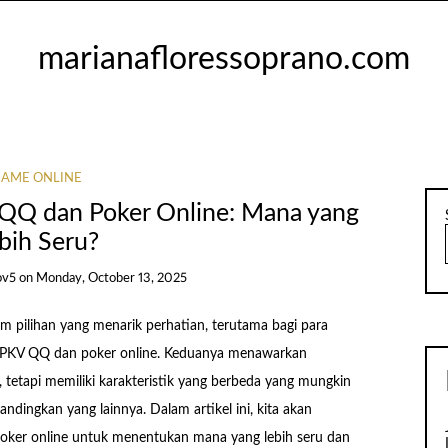
marianafloressoprano.com
AME ONLINE
 QQ dan Poker Online: Mana yang
bih Seru?
ov5
on
Monday, October 13, 2025
m pilihan yang menarik perhatian, terutama bagi para
ah PKV QQ dan poker online. Keduanya menawarkan
tetapi memiliki karakteristik yang berbeda yang mungkin
dingkan yang lainnya. Dalam artikel ini, kita akan
ker online untuk menentukan mana yang lebih seru dan