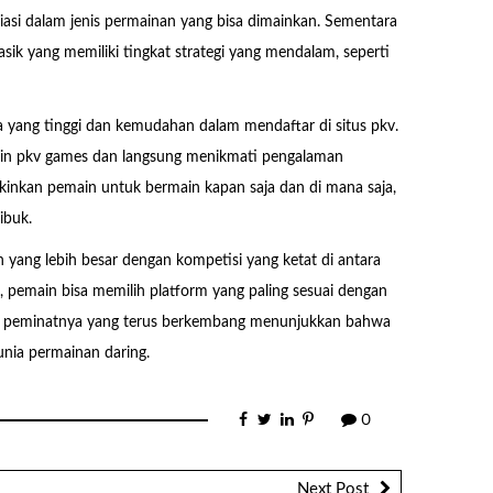
si dalam jenis permainan yang bisa dimainkan. Sementara
asik yang memiliki tingkat strategi yang mendalam, seperti
a yang tinggi dan kemudahan dalam mendaftar di situs pkv.
in pkv games dan langsung menikmati pengalaman
gkinkan pemain untuk bermain kapan saja dan di mana saja,
ibuk.
yang lebih besar dengan kompetisi yang ketat di antara
 pemain bisa memilih platform yang paling sesuai dengan
ok peminatnya yang terus berkembang menunjukkan bahwa
unia permainan daring.
0
Next Post