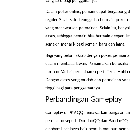
yang seru bagi penggunanya.
Dalam poker online, pemain dapat bergabung d
reguler. Salah satu keunggulan bermain poker o
yang menawarkan permainan. Selain itu, banya
akses, sehingga pemain bisa bermain dengan leb
semakin menarik bagi pemain baru dan lama.
Bagi yang belum akrab dengan poker, permainan
dalam membaca lawan. Pemain akan berusaha 
taruhan. Variasi permainan seperti Texas Ho
Dengan akses yang mudah dan permainan yang 
tinggi bagi para penggemarnya.
Perbandingan Gameplay
Gameplay di PKV QQ menawarkan pengalaman yan
permainan seperti DominoQQ dan BandarQQ. Se
dipahami, sehingga baik pemula maupun pema