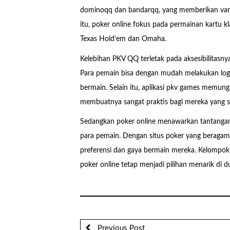
dominoqq dan bandarqq, yang memberikan varia
itu, poker online fokus pada permainan kartu kl
Texas Hold’em dan Omaha.
Kelebihan PKV QQ terletak pada aksesibilitasny
Para pemain bisa dengan mudah melakukan log
bermain. Selain itu, aplikasi pkv games memun
membuatnya sangat praktis bagi mereka yang s
Sedangkan poker online menawarkan tantangan 
para pemain. Dengan situs poker yang beragam,
preferensi dan gaya bermain mereka. Kelomp
poker online tetap menjadi pilihan menarik di d
Previous Post