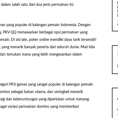
alam salah satu dari dua jenis permainan ini.
inan yang populer di kalangan pemain Indonesia. Dengan
qq, PKV QQ menawarkan berbagai opsi permainan yang
ain. Di sisi lain, poker online memiliki daya tarik tersendiri
 yang menarik banyak peserta dari seluruh dunia. Mari kita
ini dan temukan mana yang lebih mengesankan dalam
egori PKV games yang sangat populer di kalangan pemain
domino sebagai bahan utama, dan seringkali menarik
ategi dan keberuntungan yang diperlukan untuk menang.
gai variasi permainan domino yang memberikan