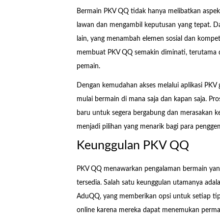
Bermain PKV QQ tidak hanya melibatkan aspek
lawan dan mengambil keputusan yang tepat. Da
lain, yang menambah elemen sosial dan kompetit
membuat PKV QQ semakin diminati, terutama d
pemain.
Dengan kemudahan akses melalui aplikasi PKV 
mulai bermain di mana saja dan kapan saja. P
baru untuk segera bergabung dan merasakan 
menjadi pilihan yang menarik bagi para pengge
Keunggulan PKV QQ
PKV QQ menawarkan pengalaman bermain yang 
tersedia. Salah satu keunggulan utamanya ada
AduQQ, yang memberikan opsi untuk setiap tip
online karena mereka dapat menemukan permain