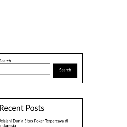
Search
Search
Recent Posts
Jelajahi Dunia Situs Poker Terpercaya di
Indonesia