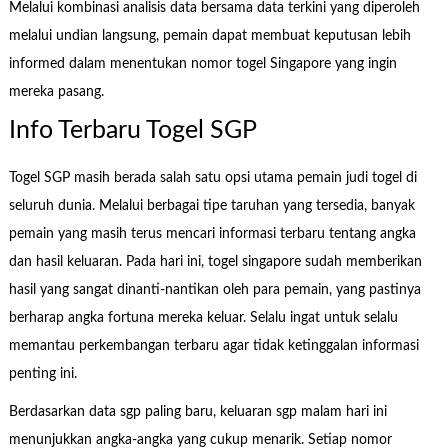
Melalui kombinasi analisis data bersama data terkini yang diperoleh
melalui undian langsung, pemain dapat membuat keputusan lebih
informed dalam menentukan nomor togel Singapore yang ingin
mereka pasang.
Info Terbaru Togel SGP
Togel SGP masih berada salah satu opsi utama pemain judi togel di
seluruh dunia. Melalui berbagai tipe taruhan yang tersedia, banyak
pemain yang masih terus mencari informasi terbaru tentang angka
dan hasil keluaran. Pada hari ini, togel singapore sudah memberikan
hasil yang sangat dinanti-nantikan oleh para pemain, yang pastinya
berharap angka fortuna mereka keluar. Selalu ingat untuk selalu
memantau perkembangan terbaru agar tidak ketinggalan informasi
penting ini.
Berdasarkan data sgp paling baru, keluaran sgp malam hari ini
menunjukkan angka-angka yang cukup menarik. Setiap nomor