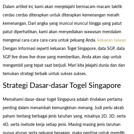
Dalam artikel ini, kami akan menjelajahi bermacam-macam taktik
cerdas cerdas diterapkan untuk diterapkan kemenangan meraih
kemenangan. Dari angka yang muncul muncul hingga yang patut
patut diperhatikan, kami akan menyediakan wawasan mendalam
mengenai cara-cara cara-cara untuk peluang Anda.
keluaran taiwan
Dengan informasi seperti keluaran Togel Singapore, data SGP, data
SGP live draw live draw yang memberikan, Anda akan siap untuk
mengambil yang tepat saat berjudi. Mari kita jelajahi dunia dan dan
temukan strategi terbaik untuk sukses sukses.
Strategi Dasar-dasar Togel Singapore
Memahami dasar-dasar togel Singapura adalah tindakan pertama
penting dalam menambah kemungkinan menang. Judi perlu akrab
paham tentang berbagai jenis taruhan yang, misalnya 2D, 3D, serta
4D, serta metode kerja setiap jenis. Masing-masing jenis taruhan
punya aturan serta peluang beragam, maka penting untuk memilih