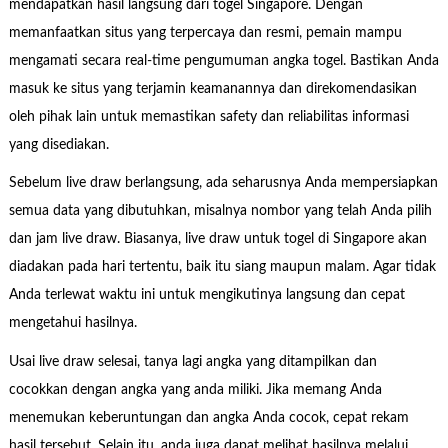
mendapatkan hasil langsung dari togel Singapore. Dengan
memanfaatkan situs yang terpercaya dan resmi, pemain mampu
mengamati secara real-time pengumuman angka togel. Bastikan Anda
masuk ke situs yang terjamin keamanannya dan direkomendasikan
oleh pihak lain untuk memastikan safety dan reliabilitas informasi
yang disediakan.
Sebelum live draw berlangsung, ada seharusnya Anda mempersiapkan
semua data yang dibutuhkan, misalnya nombor yang telah Anda pilih
dan jam live draw. Biasanya, live draw untuk togel di Singapore akan
diadakan pada hari tertentu, baik itu siang maupun malam. Agar tidak
Anda terlewat waktu ini untuk mengikutinya langsung dan cepat
mengetahui hasilnya.
Usai live draw selesai, tanya lagi angka yang ditampilkan dan
cocokkan dengan angka yang anda miliki. Jika memang Anda
menemukan keberuntungan dan angka Anda cocok, cepat rekam
hasil tersebut. Selain itu, anda juga dapat melihat hasilnya melalui