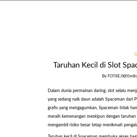
G
Taruhan Kecil di Slot Sp
By
FOT8EJXjf0m8
Dalam dunia permainan daring, slot selalu menj
yang sedang naik daun adalah Spaceman dari P
grafis yang mengagumkan, Spaceman tidak han
meraih kemenangan meskipun dengan taruhan ke
mengambil risiko besar tetap menikmati peng
Taruhan kecil di Spaceman membuka akses bagi