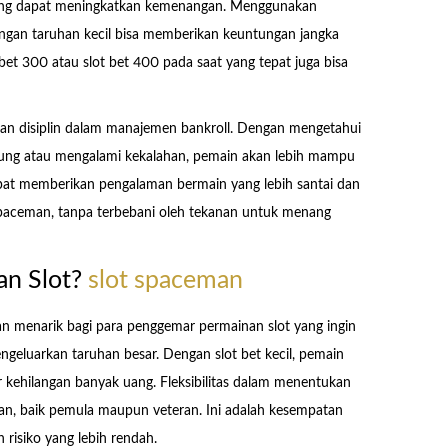
ng dapat meningkatkan kemenangan. Menggunakan
dengan taruhan kecil bisa memberikan keuntungan jangka
bet 300 atau slot bet 400 pada saat yang tepat juga bisa
an disiplin dalam manajemen bankroll. Dengan mengetahui
tung atau mengalami kekalahan, pemain akan lebih mampu
pat memberikan pengalaman bermain yang lebih santai dan
paceman, tanpa terbebani oleh tekanan untuk menang
n Slot?
slot spaceman
an menarik bagi para penggemar permainan slot yang ingin
ngeluarkan taruhan besar. Dengan slot bet kecil, pemain
 kehilangan banyak uang. Fleksibilitas dalam menentukan
n, baik pemula maupun veteran. Ini adalah kesempatan
 risiko yang lebih rendah.