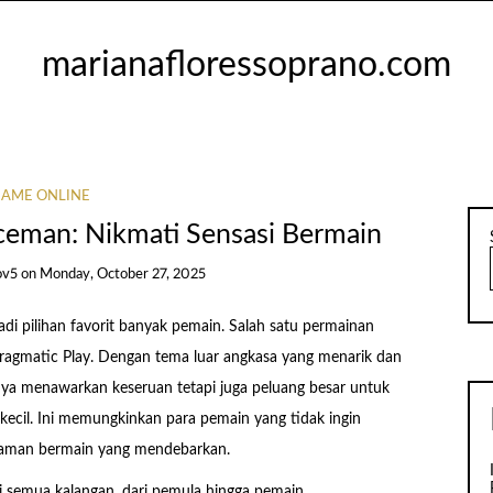
marianafloressoprano.com
AME ONLINE
aceman: Nikmati Sensasi Bermain
ov5
on
Monday, October 27, 2025
adi pilihan favorit banyak pemain. Salah satu permainan
ragmatic Play. Dengan tema luar angkasa yang menarik dan
ya menawarkan keseruan tetapi juga peluang besar untuk
cil. Ini memungkinkan para pemain yang tidak ingin
alaman bermain yang mendebarkan.
 semua kalangan, dari pemula hingga pemain