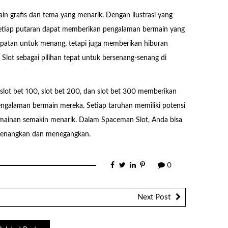
in grafis dan tema yang menarik. Dengan ilustrasi yang
etiap putaran dapat memberikan pengalaman bermain yang
mpatan untuk menang, tetapi juga memberikan hiburan
 Slot sebagai pilihan tepat untuk bersenang-senang di
ti slot bet 100, slot bet 200, dan slot bet 300 memberikan
galaman bermain mereka. Setiap taruhan memiliki potensi
ainan semakin menarik. Dalam Spaceman Slot, Anda bisa
yenangkan dan menegangkan.
0
Next Post