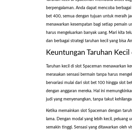
berpengalaman. Anda dapat mencoba berbagai tar
bet 400, semua dengan tujuan untuk meraih j
menawarkan kesempatan bagi setiap pemain unt
harus mengeluarkan banyak uang. Mari kita tel
dan berbagai strategi taruhan kecil yang bisa A
Keuntungan Taruhan Kecil 
Taruhan kecil di slot Spaceman menawarkan ke
merasakan sensasi bermain tanpa harus mengel
bervariasi mulai dari slot bet 100 hingga slot
dengan anggaran mereka. Hal ini memungkinkan
judi yang menyenangkan, tanpa takut kehilangan
Ketika memainkan slot Spaceman dengan taruha
lama. Dengan modal yang lebih kecil, peluang 
semakin tinggi. Sensasi yang ditawarkan oleh v