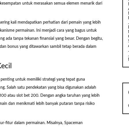
i kesempatan untuk merasakan semua elemen menarik dari
 sering kali mendapatkan perhatian dari pemain yang lebih
ekanisme permainan. Ini menjadi cara yang bagus untuk
ang ada tanpa tekanan finansial yang besar. Dengan begitu,
 dan bonus yang ditawarkan sambil tetap berada dalam
ecil
 penting untuk memiliki strategi yang tepat guna
. Salah satu pendekatan yang bisa digunakan adalah
 100 atau slot bet 200. Dengan angka taruhan yang lebih
ain dan menikmati lebih banyak putaran tanpa risiko
itur-fitur dalam permainan. Misalnya, Spaceman