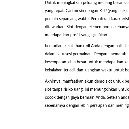
Untuk meningkatkan peluang menang besar saat
yang tepat. Cari mesin dengan RTP (yang baik), 
pemain sepanjang waktu. Perhatikan karakterist
ditawarkan. Slot dengan elemen bonus kebany
mendapatkan profit yang signifikan.
Kemudian, kelola bankroll Anda dengan baik. T
dalam satu sesi permainan. Dengan, mematuhi
kesempatan lebih besar untuk mendapatkan ke
kekalahan terjadi, dan luangkan waktu untuk beri
Akhirnya, manfaatkan akun demo slot untuk be
slot tanpa risiko uang. Ini memungkinkan untuk
cocok dengan gaya bermain Anda. Setelah anda
sebenarnya dengan lebih persiapan dan menin