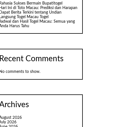
Rahasia Sukses Bermain Bupatitogel
Hari Ini di Toto Macau: Prediksi dan Harapan
Dapat Berita Terkini tentang Undian
Langsung Togel Macau Togel
Jadwal dan Hasil Togel Macau: Semua yang
Anda Harus Tahu
Recent Comments
No comments to show.
Archives
August 2026
July 2026
June 2026