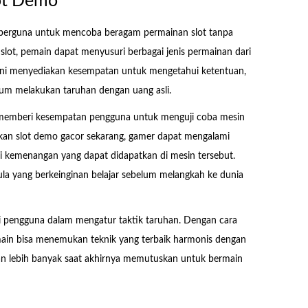
ot Demo
berguna untuk mencoba beragam permainan slot tanpa
t, pemain dapat menyusuri berbagai jenis permainan dari
ini menyediakan kesempatan untuk mengetahui ketentuan,
lum melakukan taruhan dengan uang asli.
 memberi kesempatan pengguna untuk menguji coba mesin
kan slot demo gacor sekarang, gamer dapat mengalami
 kemenangan yang dapat didapatkan di mesin tersebut.
ula yang berkeinginan belajar sebelum melangkah ke dunia
tasi pengguna dalam mengatur taktik taruhan. Dengan cara
main bisa menemukan teknik yang terbaik harmonis dengan
an lebih banyak saat akhirnya memutuskan untuk bermain