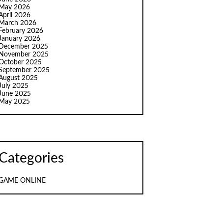
May 2026
April 2026
March 2026
February 2026
January 2026
December 2025
November 2025
October 2025
September 2025
August 2025
July 2025
June 2025
May 2025
Categories
GAME ONLINE