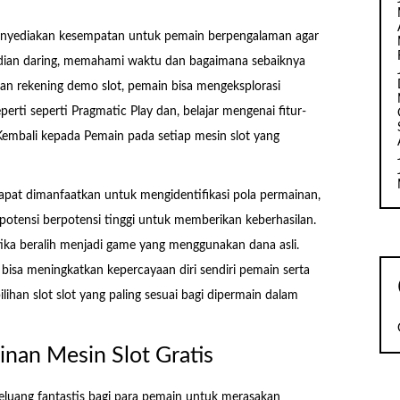
enyediakan kesempatan untuk pemain berpengalaman agar
udian daring, memahami waktu dan bagaimana sebaiknya
an rekening demo slot, pemain bisa mengeksplorasi
ti seperti Pragmatic Play dan, belajar mengenai fitur-
 Kembali kepada Pemain pada setiap mesin slot yang
dapat dimanfaatkan untuk mengidentifikasi pola permainan,
potensi berpotensi tinggi untuk memberikan keberhasilan.
tika beralih menjadi game yang menggunakan dana asli.
bisa meningkatkan kepercayaan diri sendiri pemain serta
an slot slot yang paling sesuai bagi dipermain dalam
nan Mesin Slot Gratis
eluang fantastis bagi para pemain untuk merasakan