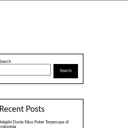
Search
Search
Recent Posts
Jelajahi Dunia Situs Poker Terpercaya di
Indonesia