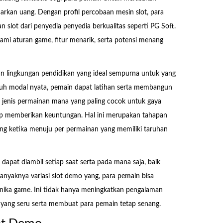
rkan uang. Dengan profil percobaan mesin slot, para
 slot dari penyedia penyedia berkualitas seperti PG Soft.
mi aturan game, fitur menarik, serta potensi menang
an lingkungan pendidikan yang ideal sempurna untuk yang
ruh modal nyata, pemain dapat latihan serta membangun
 jenis permainan mana yang paling cocok untuk gaya
ap memberikan keuntungan. Hal ini merupakan tahapan
 ketika menuju per permainan yang memiliki taruhan
 dapat diambil setiap saat serta pada mana saja, baik
anyaknya variasi slot demo yang, para pemain bisa
ika game. Ini tidak hanya meningkatkan pengalaman
yang seru serta membuat para pemain tetap senang.