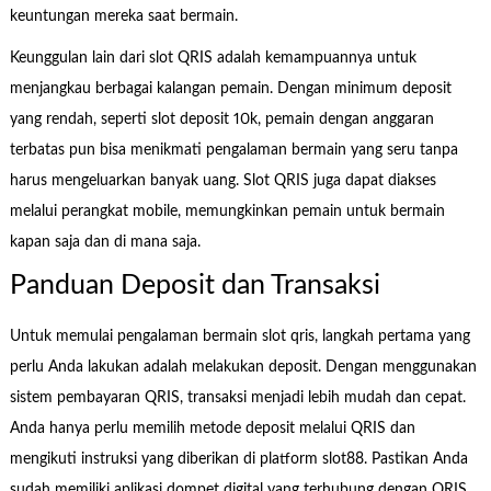
keuntungan mereka saat bermain.
Keunggulan lain dari slot QRIS adalah kemampuannya untuk
menjangkau berbagai kalangan pemain. Dengan minimum deposit
yang rendah, seperti slot deposit 10k, pemain dengan anggaran
terbatas pun bisa menikmati pengalaman bermain yang seru tanpa
harus mengeluarkan banyak uang. Slot QRIS juga dapat diakses
melalui perangkat mobile, memungkinkan pemain untuk bermain
kapan saja dan di mana saja.
Panduan Deposit dan Transaksi
Untuk memulai pengalaman bermain slot qris, langkah pertama yang
perlu Anda lakukan adalah melakukan deposit. Dengan menggunakan
sistem pembayaran QRIS, transaksi menjadi lebih mudah dan cepat.
Anda hanya perlu memilih metode deposit melalui QRIS dan
mengikuti instruksi yang diberikan di platform slot88. Pastikan Anda
sudah memiliki aplikasi dompet digital yang terhubung dengan QRIS