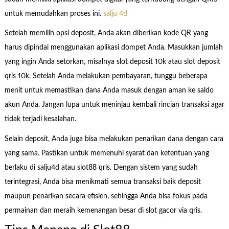
untuk memudahkan proses ini.
salju 4d
Setelah memilih opsi deposit, Anda akan diberikan kode QR yang
harus dipindai menggunakan aplikasi dompet Anda. Masukkan jumlah
yang ingin Anda setorkan, misalnya slot deposit 10k atau slot deposit
qris 10k. Setelah Anda melakukan pembayaran, tunggu beberapa
menit untuk memastikan dana Anda masuk dengan aman ke saldo
akun Anda. Jangan lupa untuk meninjau kembali rincian transaksi agar
tidak terjadi kesalahan.
Selain deposit, Anda juga bisa melakukan penarikan dana dengan cara
yang sama. Pastikan untuk memenuhi syarat dan ketentuan yang
berlaku di salju4d atau slot88 qris. Dengan sistem yang sudah
terintegrasi, Anda bisa menikmati semua transaksi baik deposit
maupun penarikan secara efisien, sehingga Anda bisa fokus pada
permainan dan meraih kemenangan besar di slot gacor via qris.