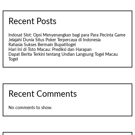
Recent Posts
Indosat Slot: Opsi Menyenangkan bagi para Para Pecinta Game
Jelajahi Dunia Situs Poker Terpercaya di Indonesia
Rahasia Sukses Bermain Bupatitogel
Hari Ini di Toto Macau: Prediksi dan Harapan
Dapat Berita Terkini tentang Undian Langsung Togel Macau
Togel
Recent Comments
No comments to show.