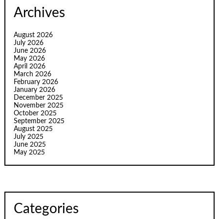
Archives
August 2026
July 2026
June 2026
May 2026
April 2026
March 2026
February 2026
January 2026
December 2025
November 2025
October 2025
September 2025
August 2025
July 2025
June 2025
May 2025
Categories