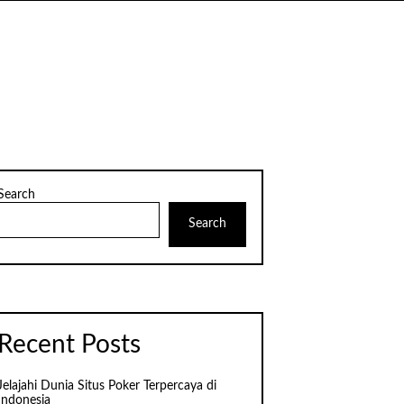
Search
Search
Recent Posts
Jelajahi Dunia Situs Poker Terpercaya di
Indonesia