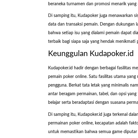
beraneka turnamen dan promosi menarik yang 
Di samping itu, Kudapoker juga menawarkan si
data dan transaksi pemain. Dengan dukungan l
bahwa setiap isu yang dialami pemain dapat dia
terbaik bagi siapa saja yang hendak menikmati
Keunggulan Kudapoker.id
Kudapoker.id hadir dengan berbagai fasilitas 
pemain poker online. Satu fasilitas utama yan
pengguna. Berkat tata letak yang minimalis na
antar beragam permainan, tabel, dan opsi yang
belajar serta beradaptasi dengan suasana perma
Di samping itu, Kudapoker.id juga terkenal dal
permainan poker online, kecapatan adalah fak
untuk memastikan bahwa semua game diputar d