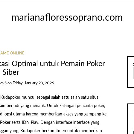
marianafloressoprano.com
AME ONLINE
asi Optimal untuk Pemain Poker
Siber
8ov5
on
Friday, January 23, 2026
 Kudapoker muncul sebagai salah satu salah satu situs
 berjudi yang menarik. Untuk kalangan pencinta poker,
adi opsi utama karena memberikan akses yang gampang ke
Poker serta IDN Play. Dengan interface interface yang
anggan yang, Kudapoker berkomitmen untuk memberikan