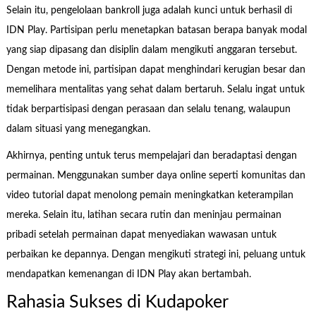
Selain itu, pengelolaan bankroll juga adalah kunci untuk berhasil di
IDN Play. Partisipan perlu menetapkan batasan berapa banyak modal
yang siap dipasang dan disiplin dalam mengikuti anggaran tersebut.
Dengan metode ini, partisipan dapat menghindari kerugian besar dan
memelihara mentalitas yang sehat dalam bertaruh. Selalu ingat untuk
tidak berpartisipasi dengan perasaan dan selalu tenang, walaupun
dalam situasi yang menegangkan.
Akhirnya, penting untuk terus mempelajari dan beradaptasi dengan
permainan. Menggunakan sumber daya online seperti komunitas dan
video tutorial dapat menolong pemain meningkatkan keterampilan
mereka. Selain itu, latihan secara rutin dan meninjau permainan
pribadi setelah permainan dapat menyediakan wawasan untuk
perbaikan ke depannya. Dengan mengikuti strategi ini, peluang untuk
mendapatkan kemenangan di IDN Play akan bertambah.
Rahasia Sukses di Kudapoker