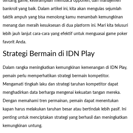
tentang game, keterampilan membaca opponen, dan manajemen
bankroll yang baik. Dalam artikel ini, kita akan mengulas sejumlah
taktik ampuh yang bisa menolong kamu menambah kemungkinan
menang dan meraih kesuksesan di dua platform ini. Mari kita telusuri
lebih jauh lanjut cara-cara yang efektif untuk menguasai game poker
favorit Anda.
Strategi Bermain di IDN Play
Dalam rangka meningkatkan kemungkinan kemenangan di IDN Play,
pemain perlu memperhatikan strategi bermain kompetitor.
Mengamati tingkah laku dan strategi taruhan kompetitor dapat
menghadirkan data berharga mengenai kekuatan tangan mereka.
Dengan memahami tren permainan, pemain dapat menentukan
kapan harus melakukan taruhan besar atau bertindak lebih pasif. Ini
penting untuk menciptakan strategi yang berhasil dan meningkatkan
kemungkinan untung.