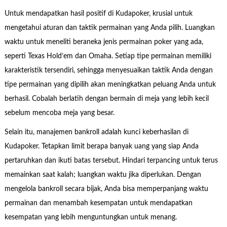
Untuk mendapatkan hasil positif di Kudapoker, krusial untuk
mengetahui aturan dan taktik permainan yang Anda pilih. Luangkan
waktu untuk meneliti beraneka jenis permainan poker yang ada,
seperti Texas Hold’em dan Omaha. Setiap tipe permainan memiliki
karakteristik tersendiri, sehingga menyesuaikan taktik Anda dengan
tipe permainan yang dipilih akan meningkatkan peluang Anda untuk
berhasil. Cobalah berlatih dengan bermain di meja yang lebih kecil
sebelum mencoba meja yang besar.
Selain itu, manajemen bankroll adalah kunci keberhasilan di
Kudapoker. Tetapkan limit berapa banyak uang yang siap Anda
pertaruhkan dan ikuti batas tersebut. Hindari terpancing untuk terus
memainkan saat kalah; luangkan waktu jika diperlukan. Dengan
mengelola bankroll secara bijak, Anda bisa memperpanjang waktu
permainan dan menambah kesempatan untuk mendapatkan
kesempatan yang lebih menguntungkan untuk menang.