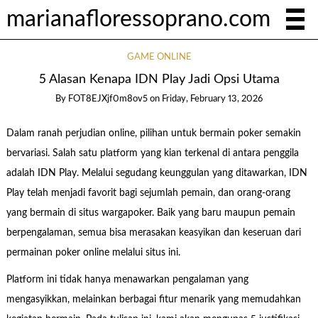
marianafloressoprano.com
GAME ONLINE
5 Alasan Kenapa IDN Play Jadi Opsi Utama
By
FOT8EJXjf0m8ov5
on
Friday, February 13, 2026
Dalam ranah perjudian online, pilihan untuk bermain poker semakin
bervariasi. Salah satu platform yang kian terkenal di antara penggila
adalah IDN Play. Melalui segudang keunggulan yang ditawarkan, IDN
Play telah menjadi favorit bagi sejumlah pemain, dan orang-orang
yang bermain di situs wargapoker. Baik yang baru maupun pemain
berpengalaman, semua bisa merasakan keasyikan dan keseruan dari
permainan poker online melalui situs ini.
Platform ini tidak hanya menawarkan pengalaman yang
mengasyikkan, melainkan berbagai fitur menarik yang memudahkan