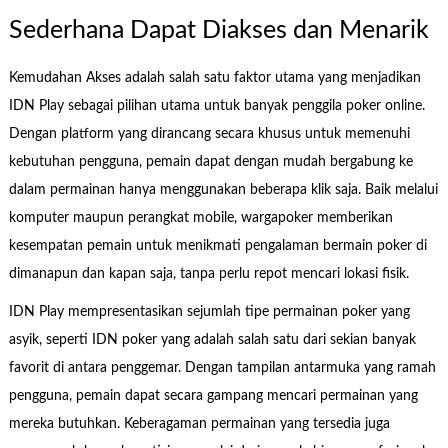
Sederhana Dapat Diakses dan Menarik
Kemudahan Akses adalah salah satu faktor utama yang menjadikan
IDN Play sebagai pilihan utama untuk banyak penggila poker online.
Dengan platform yang dirancang secara khusus untuk memenuhi
kebutuhan pengguna, pemain dapat dengan mudah bergabung ke
dalam permainan hanya menggunakan beberapa klik saja. Baik melalui
komputer maupun perangkat mobile, wargapoker memberikan
kesempatan pemain untuk menikmati pengalaman bermain poker di
dimanapun dan kapan saja, tanpa perlu repot mencari lokasi fisik.
IDN Play mempresentasikan sejumlah tipe permainan poker yang
asyik, seperti IDN poker yang adalah salah satu dari sekian banyak
favorit di antara penggemar. Dengan tampilan antarmuka yang ramah
pengguna, pemain dapat secara gampang mencari permainan yang
mereka butuhkan. Keberagaman permainan yang tersedia juga