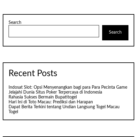
Search
Search
Recent Posts
Indosat Slot: Opsi Menyenangkan bagi para Para Pecinta Game
Jelajahi Dunia Situs Poker Terpercaya di Indonesia
Rahasia Sukses Bermain Bupatitogel
Hari Ini di Toto Macau: Prediksi dan Harapan
Dapat Berita Terkini tentang Undian Langsung Togel Macau
Togel