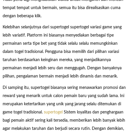
tempat tempat untuk bermain, semua itu bisa direalisasikan cuma
dengan beberapa klik.
Kelebihan selanjutnya dari supertogel supertogel variasi game yang
lebih variatif. Platform ini biasanya menyediakan berbagai tipe
permainan serta tipe bet yang tidak selalu selalu memungkinkan
dalam togel tradisional. Pengguna bisa memilih dari pilihan variasi
taruhan berdasarkan keinginan mereka, yang menjadikannya
permainan menjadi lebih seru dan menggugah. Dengan banyaknya
pilihan, pengalaman bermain menjadi lebih dinamis dan menarik.
Di samping itu, supertogel biasanya sering menawarkan promosi dan
reward yang menarik untuk calon pemain baru yang sudah lama. Ini
merupakan ketertarikan yang unik yang jarang selalu ditemukan di
game togel tradisional.
supertogel
Sistem loyalitas dan penghargaan
bagi pemain aktif sering kali tersedia, memberikan lebih banyak lebih
agar melakukan taruhan dan berjudi secara rutin. Dengan demikian,