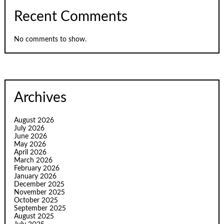
Recent Comments
No comments to show.
Archives
August 2026
July 2026
June 2026
May 2026
April 2026
March 2026
February 2026
January 2026
December 2025
November 2025
October 2025
September 2025
August 2025