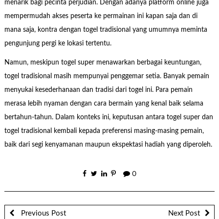
menarik bagi pecinta perjudian. Dengan adanya platform online juga
mempermudah akses peserta ke permainan ini kapan saja dan di
mana saja, kontra dengan togel tradisional yang umumnya meminta
pengunjung pergi ke lokasi tertentu.
Namun, meskipun togel super menawarkan berbagai keuntungan,
togel tradisional masih mempunyai penggemar setia. Banyak pemain
menyukai kesederhanaan dan tradisi dari togel ini. Para pemain
merasa lebih nyaman dengan cara bermain yang kenal baik selama
bertahun-tahun. Dalam konteks ini, keputusan antara togel super dan
togel tradisional kembali kepada preferensi masing-masing pemain,
baik dari segi kenyamanan maupun ekspektasi hadiah yang diperoleh.
0
Previous Post
Next Post